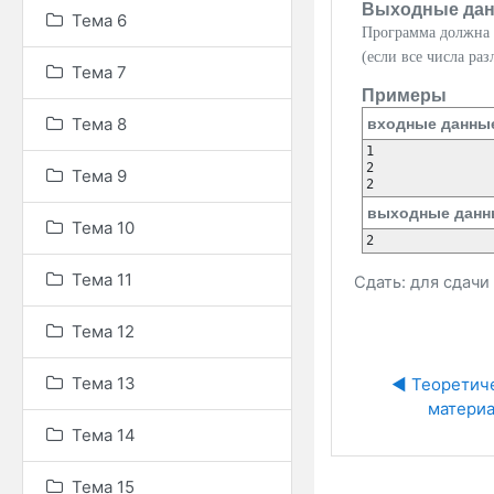
Выходные да
Тема 6
Программа должна 
(если все числа раз
Тема 7
Примеры
Тема 8
входные данны
1

2

Тема 9
выходные данн
Тема 10
Тема 11
Сдать: для сдач
Тема 12
Тема 13
◀︎ Теоретич
матери
Тема 14
Тема 15