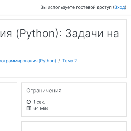
Вы используете гостевой доступ (
Вход
)
я (Python): Задачи на
рограммирования (Python)
Тема 2
Пропустить Ограничения
Ограничения
1 сек.
64 MiB