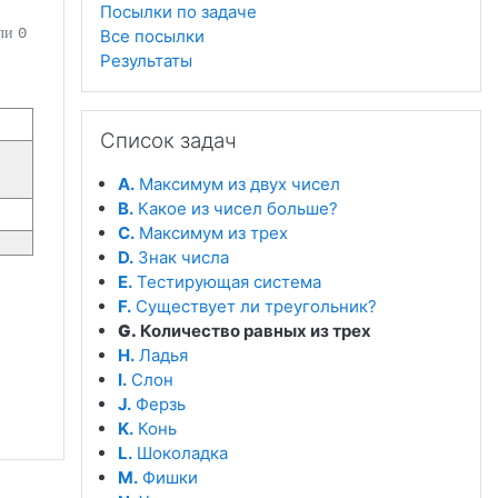
Посылки по задаче
или
0
Все посылки
Результаты
Пропустить Список задач
Список задач
A.
Максимум из двух чисел
B.
Какое из чисел больше?
C.
Максимум из трех
D.
Знак числа
E.
Тестирующая система
F.
Существует ли треугольник?
G.
Количество равных из трех
H.
Ладья
I.
Слон
J.
Ферзь
K.
Конь
L.
Шоколадка
M.
Фишки