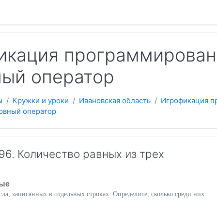
 содержанию
кация программировани
ный оператор
ы
Кружки и уроки
Ивановская область
Игрофикация п
ловный оператор
6. Количество равных из трех
ые
ла, записанных в отдельных строках. Определите, сколько среди них