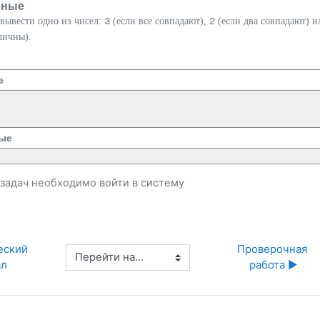
нные
вывести одно из чисел:
3
(если все совпадают),
2
(если два совпадают) 
личны).
е
ые
и задач необходимо
войти
в систему
еский 
Проверочная 
Перейти на...
ал
работа ▶︎