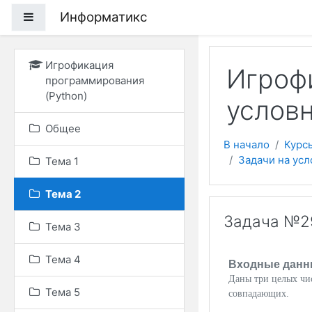
Перейти к основному
Информатикс
Боковая панель
Игрофикация
Игрофи
программирования
(Python)
услов
Общее
В начало
Курс
Задачи на ус
Тема 1
Тема 2
Задача №29
Тема 3
Тема 4
Входные данн
Даны три целых чис
Тема 5
совпадающих.