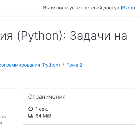
Вы используете гостевой доступ (
Вход
)
я (Python): Задачи на
рограммирования (Python)
Тема 2
Пропустить Ограничения
Ограничения
1 сек.
64 MiB
тся
чи