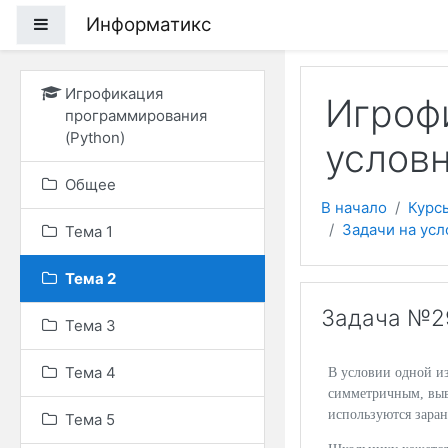
Перейти к основному
Информатикс
Боковая панель
Игрофикация
Игрофи
программирования
(Python)
услов
Общее
В начало
Курс
Задачи на ус
Тема 1
Тема 2
Задача №2
Тема 3
Тема 4
В условии одной из
симметричным, выв
используются зара
Тема 5