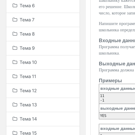
Школьнику кажется,
Тема 6
его решение. Школь
число, которое зап
Тема 7
Напишите программу
школьника определя
Тема 8
Входные данн
Программа получает
Тема 9
школьника.
Тема 10
Выходные да
Программа должна 
Тема 11
Примеры
входные данны
Тема 12
11

Тема 13
выходные данн
Тема 14
входные данны
Тема 15