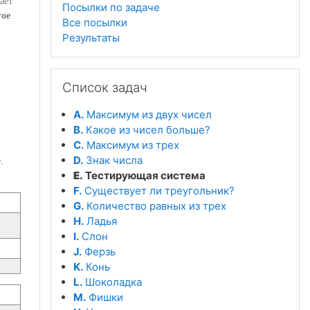
ает
Посылки по задаче
гое
Все посылки
Результаты
Пропустить Список задач
Список задач
A.
Максимум из двух чисел
B.
Какое из чисел больше?
C.
Максимум из трех
D.
Знак числа
.
E.
Тестирующая система
F.
Существует ли треугольник?
G.
Количество равных из трех
H.
Ладья
I.
Слон
J.
Ферзь
K.
Конь
L.
Шоколадка
M.
Фишки