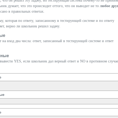
 что он решил эту задачу, но тестирующая система почему-то не приним
ник думает, что это происходит оттого, что он выводит не то
любое дру
исано в правильных ответах.
, которая по ответу, записанному в тестирующей системе и по ответу
ет, верно ли школьник решил задачу.
ые
 на вход два числа: ответ, записанный в тестирующей системе и ответ
нные
вывести YES, если школьник дал верный ответ и NO в противном случае
е
ые
е