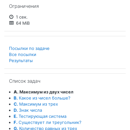
Пропустить Ограничения
Ограничения
1 сек.
64 MiB
Посылки по задаче
Все посылки
Результаты
Пропустить Список задач
Список задач
A.
Максимум из двух чисел
B.
Какое из чисел больше?
C.
Максимум из трех
D.
Знак числа
E.
Тестирующая система
F.
Существует ли треугольник?
G.
Количество равных из трех