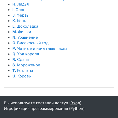
H.
Ладья
I.
Слон
J.
Ферзь
K.
Конь
L.
Шоколадка
M.
Фишки
N.
Уравнение
O.
Високосный год
P.
Четные и нечетные числа
Q.
Ход короля
R.
Сдача
S.
Мороженое
T.
Котлеты
U.
Коровы
Вы используете гостевой доступ (
Вход
)
Игрофикация программирования (Python)