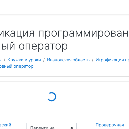
 содержанию
кация программировани
ный оператор
ы
Кружки и уроки
Ивановская область
Игрофикация п
ловный оператор
Loading...
еский 
Проверочная 
Перейти на...