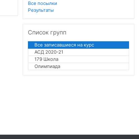
Все посылки
Результаты
Пропустить Список групп
Список групп
Все записавшиеся на курс
АСД 2020-21
179 Школа
Олимпиада