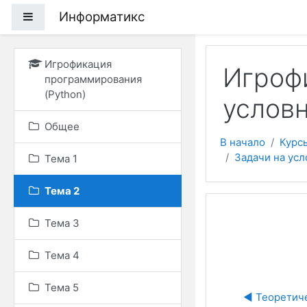
Перейти к основному
Информатикс
Боковая панель
Игрофикация
Игрофи
программирования
(Python)
услов
Общее
В начало
Курс
Задачи на ус
Тема 1
Тема 2
Тема 3
Тема 4
Тема 5
◀︎ Теоретич