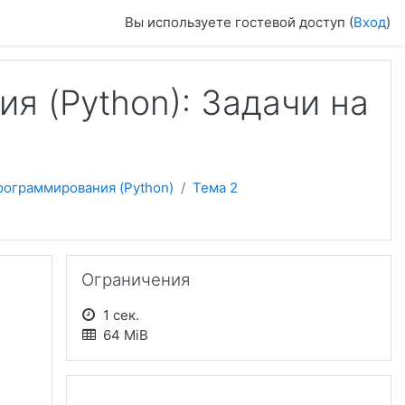
Вы используете гостевой доступ (
Вход
)
я (Python): Задачи на
рограммирования (Python)
Тема 2
Пропустить Ограничения
Ограничения
1 сек.
64 MiB