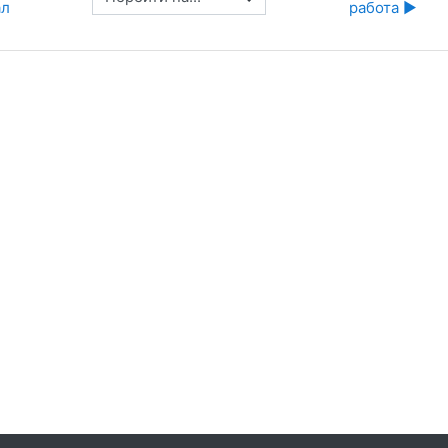
ал
работа ▶︎