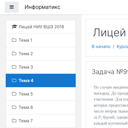
Перейти к основному
Информатикс
Боковая панель
Лицей НИУ ВШЭ 2018
Лицей 
Тема 1
В начало
Курс
Тема 2
Тема 3
Задача №9
Тема 4
По случаю введени
Тема 5
маскарад. До праз
участников. Для п
которых предостав
Тема 6
число метров ткан
за
P
бурлей, однак
i
Тема 7
каждый купленный 