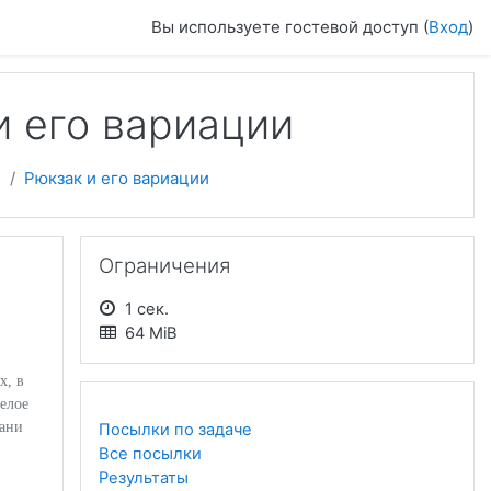
Вы используете гостевой доступ (
Вход
)
и его вариации
4
Рюкзак и его вариации
Пропустить Ограничения
Ограничения
1 сек.
64 MiB
х, в
елое
кани
Посылки по задаче
Все посылки
Результаты