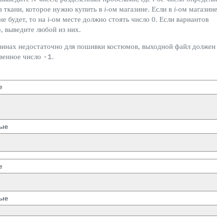
в ткани, которое нужно купить в
i
-ом магазине. Если в
i
-ом магазин
не будет, то на
i
-ом месте должно стоять число 0. Если вариантов
, выведите любой из них.
азинах недостаточно для пошивки костюмов, выходной файл должен
венное число
.
-1
е
ые
е
ые