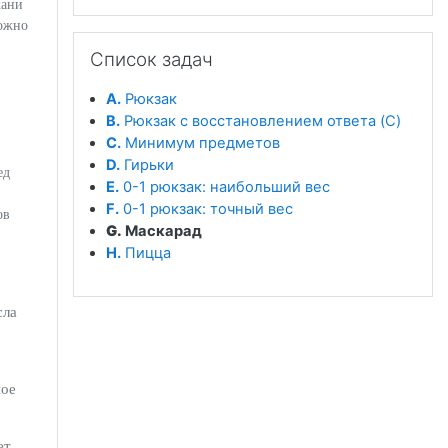
кани
можно
Пропустить Список задач
Список задач
A.
Рюкзак
B.
Рюкзак с восстановлением ответа (C)
C.
Минимум предметов
D.
Гирьки
ед
E.
0-1 рюкзак: наибольший вес
F.
0-1 рюкзак: точный вес
ов
G.
Маскарад
H.
Пицца
сла
ное
ет