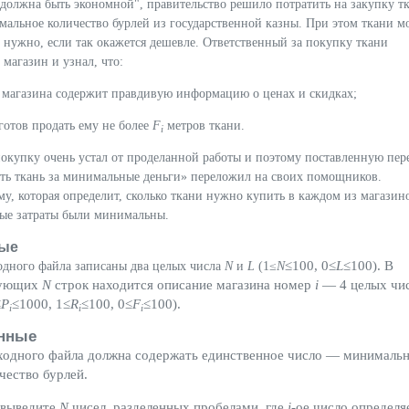
должна быть экономной", правительство решило потратить на закупку т
мальное количество бурлей из государственной казны. При этом ткани 
 нужно, если так окажется дешевле. Ответственный за покупку ткани
магазин и узнал, что:
о магазина содержит правдивую информацию о ценах и скидках;
готов продать ему не более
F
метров ткани.
i
окупку очень устал от проделанной работы и поэтому поставленную пер
ить ткань за минимальные деньги» переложил на своих помощников.
, которая определит, сколько ткани нужно купить в каждом из магазин
ные затраты были минимальны.
ые
≤
100, 0
≤
L
≤
100). В
одного файла записаны два целых числа
N
и
L
(1≤
N
дующих
N
строк находится описание магазина номер
i
— 4 целых чи
≤
P
≤
1000, 1
≤
R
≤
100, 0
≤
F
≤
100).
i
i
i
нные
ходного файла должна содержать единственное число — минималь
чество бурлей.
 выведите
N
чисел, разделенных пробелами, где
i
-ое число определя