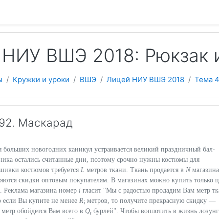
 содержанию
НИУ ВШЭ 2018: Рюкзак 
ы
Кружки и уроки
ВШЭ
Лицей НИУ ВШЭ 2018
Тема 
92. Маскарад
я больших новогодних каникул устраивается великий праздничный бал-
дника остались считанные дни, поэтому срочно нужны костюмы для
ошивки костюмов требуется
L
метров ткани. Ткань продается в
N
магазина
ляются скидки оптовым покупателям. В магазинах можно купить только ц
и. Реклама магазина номер
i
гласит "Мы с радостью продадим Вам метр т
о если Вы купите не менее
R
метров, то получите прекрасную скидку —
i
метр обойдется Вам всего в
Q
бурлей". Чтобы воплотить в жизнь лозунг
i