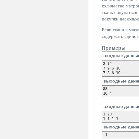
количество метро
ткань покупаться 
покупки несколько
Если ткани в маг
содержать единст
Примеры
входные данны
2 14

7 9 6 10

выходные данн
88

входные данны
1 20

выходные данн