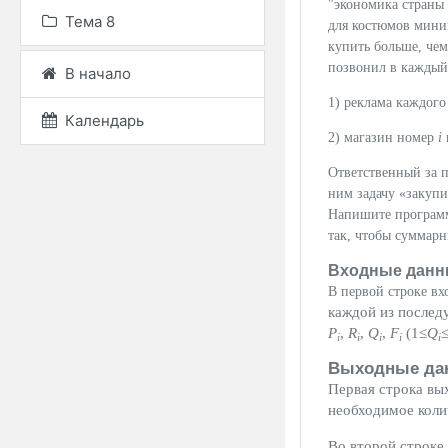
"экономика страны 
Тема 8
для костюмов мини
купить больше, чем
позвонил в каждый 
В начало
1) реклама каждог
Календарь
2) магазин номер
i
Ответственный за п
ним задачу «закуп
Напишите программу
так, чтобы суммар
Входные данн
В первой строке вх
каждой из после
P
,
R
,
Q
,
F
(1
≤
Q
i
i
i
i
i
Выходные да
Первая строка вы
необходимое коли
Во второй строке