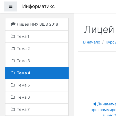
Перейти к основному
Информатикс
Боковая панель
Лицей НИУ ВШЭ 2018
Лицей 
Тема 1
В начало
Курс
Тема 2
Тема 3
Тема 4
Тема 5
Тема 6
◀︎ Динамиче
Тема 7
программиро
(junior