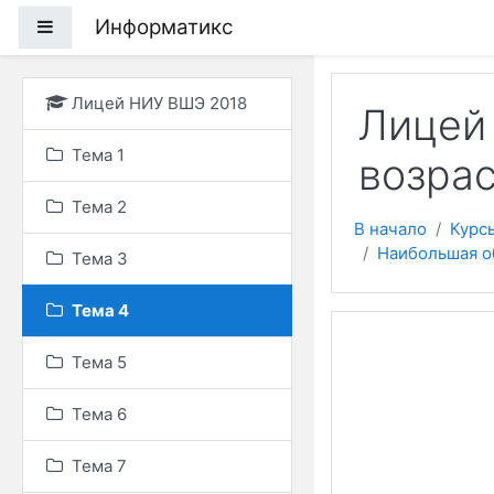
Перейти к основному
Информатикс
Боковая панель
Лицей НИУ ВШЭ 2018
Лицей
Тема 1
возра
Тема 2
В начало
Курс
Наибольшая о
Тема 3
Тема 4
Тема 5
Тема 6
Тема 7