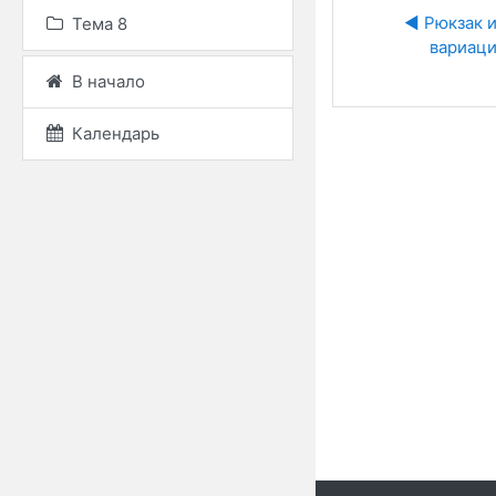
◀︎ Рюкзак и
Тема 8
вариац
В начало
Календарь