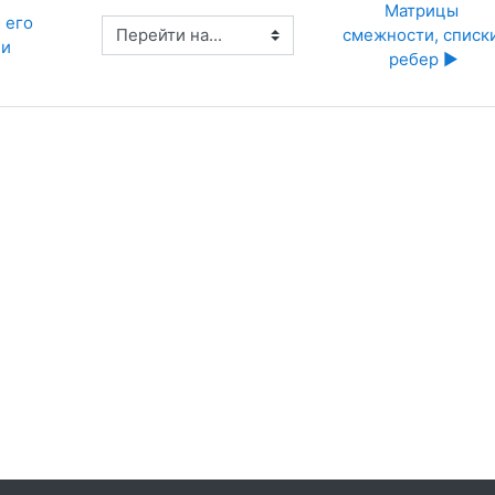
Матрицы 
 его 
Перейти на...
смежности, списки
ии
ребер ▶︎