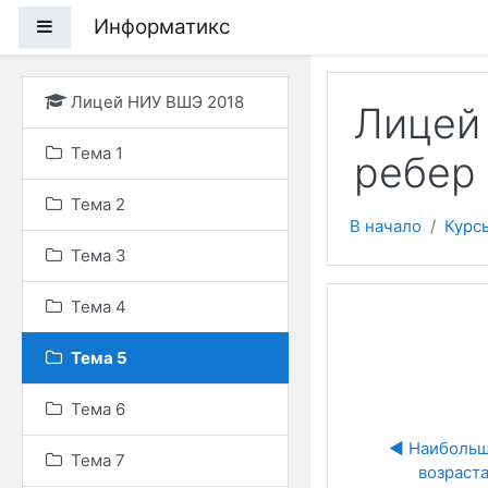
Перейти к основному
Информатикс
Боковая панель
Лицей НИУ ВШЭ 2018
Лицей
Тема 1
ребер
Тема 2
В начало
Курс
Тема 3
Тема 4
Тема 5
Тема 6
◀︎ Наибольш
Тема 7
возраст