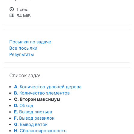
1 сек.
64 MiB
Посылки по задаче
Все посылки
Результаты
Пропустить Список задач
Список задач
A.
Количество уровней дерева
B.
Количество элементов
C.
Второй максимум
D.
Обход
E.
Вывод листьев
F.
Вывод развилок
G.
Вывод веток
H.
Сбалансированность