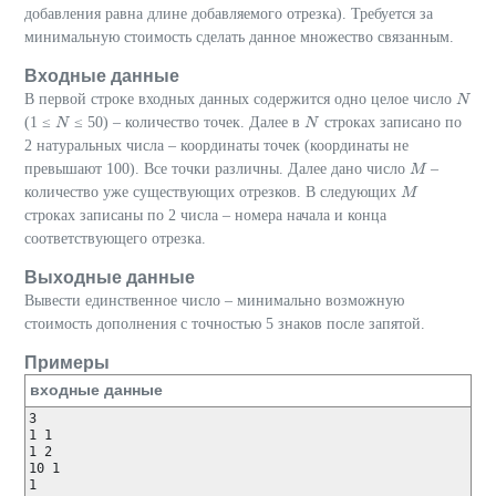
добавления равна длине добавляемого отрезка). Требуется за
минимальную стоимость сделать данное множество связанным.
Входные данные
В первой строке входных данных содержится одно целое число
N
N
(1 ≤
≤ 50) – количество точек. Далее в
строках записано по
N
N
N
N
2 натуральных числа – координаты точек (координаты не
превышают 100). Все точки различны. Далее дано число
–
M
M
количество уже существующих отрезков. В следующих
M
M
строках записаны по 2 числа – номера начала и конца
соответствующего отрезка.
Выходные данные
Вывести единственное число – минимально возможную
стоимость дополнения с точностью 5 знаков после запятой.
Примеры
входные данные
3

1 1

1 2

10 1

1
