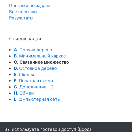
Посылки по задаче
Все посылки
Результаты
Пропустить Список задач
Список задач
A.
Получи дерево
B.
Минимальный каркас
C.
Связанное множество
D.
Остовное дерево
E.
Школы
F.
Печатная схема
G.
Дополнение - 2
H.
Обмен
I.
Компьютерная сеть
Вы используете гостевой доступ (
Вход
)