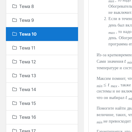
, то надо
min
Тема 8
Обогреватель
не выключит
Если в тече
Тема 9
день был вкл
, то над
max
Тема 10
день. Обогре
программа ег
Тема 11
Из-за кратковремен
t
Тема 12
Сами значения
mi
температуре и сост
Тема 13
Максим помнит, ч
≤
t
, также
min
max
Тема 14
системы и не включ
t
что он выбирал
m
Тема 15
Помогите найти дв
величине, таких, ч
Тема 16
не превосходит
min
Тема 17
Гарантируется, что