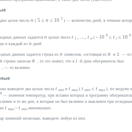
ые
5
n
5 ≤
n
≤ 10
дано целое число
(
) — количество дней, в течение кото
9
9
n
t
, ...,
t
- 10
≤
t
≤ 10
входных данных задаются
целых чисел
(
1
n
i
n
ице в каждый из
дней.
n
0
1
ходных данных задается строка из
символов, состоящая из
и
— ес
i
0
й строки записан
, то это значит, что в
-й день обогреватель был
1
, — то включен.
нные
t
t
t
≤
t
роке выведите два целых числа
и
(
), по модулю 
min
max
min
max
9
— значения температур, при вставке которых в программу обогревател
ключен в те же дни, в которые он был включен и выключен при исходны
t
-
t
ние
минимально.
max
min
р значений несколько, выведите любую из них.