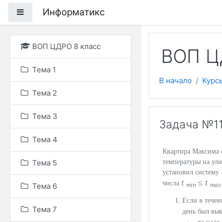
Перейти к основному
Информатикс
Боковая панель
ВОП ЦДРО 8 класс
ВОП ЦД
Тема 1
В начало
Курс
Тема 2
Тема 3
Задача №11
Тема 4
Квартира Максима 
Тема 5
температуры на ул
установил систему
t
≤
t
числа
min
ma
Тема 6
Если в тече
Тема 7
день был вык