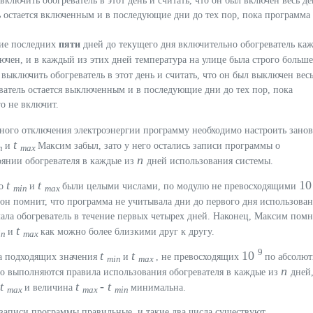
 включить обогреватель в этот день и считать, что он был включен весь де
 остается включенным и в последующие дни до тех пор, пока программа 
.
ние последних
пяти
дней до текущего дня включительно обогреватель ка
ючен, и в каждый из этих дней температура на улице была строго больш
о выключить обогреватель в этот день и считать, что он был выключен вес
ватель остается выключенным и в последующие дни до тех пор, пока
о не включит.
ного отключения электроэнергии программу необходимо настроить занов
t
и
Максим забыл, зато у него остались записи программы о
n
max
n
оянии обогревателя в каждые из
дней использования системы.
t
t
1
то
и
были целыми числами, по модулю не превосходящими
min
max
 он помнит, что программа не учитывала дни до первого дня использова
ала обогреватель в течение первых четырех дней. Наконец, Максим помн
t
и
как можно более близкими друг к другу.
in
max
9
t
t
10
а подходящих значения
и
, не превосходящих
по абсолю
min
max
n
то выполняются правила использования обогревателя в каждые из
дней
t
t
-
t
и величина
минимальна.
max
max
min
 записи программы правильные, и такие два числа существуют.