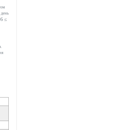
том
 день
6 ≤
ю
а.
ия