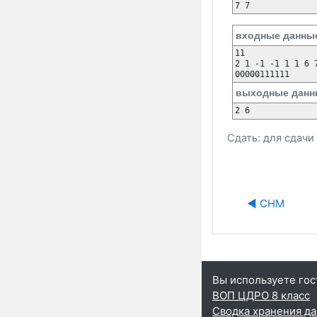
7 7
входные данны
11

2 1 -1 -1 1 1 6 7
00000111111
выходные данн
2 6
Сдать: для сдач
◀︎ СНМ
Вы используете гос
ВОП ЦДРО 8 класс
Сводка хранения д