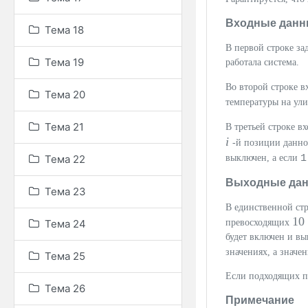
Входные данн
Тема 18
В первой строке за
Тема 19
работала система.
Во второй строке 
Тема 20
температуры на ул
Тема 21
В третьей строке в
i
-й позиции данно
Тема 22
выключен, а если
Выходные да
Тема 23
В единственной ст
10
Тема 24
превосходящих
будет включен и вы
значениях, а значе
Тема 25
Если подходящих па
Тема 26
Примечание