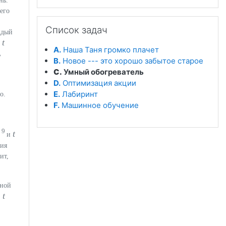
нь.
его
Пропустить Список задач
Список задач
ждый
t
е
A.
Наша Таня громко плачет
ь
B.
Новое --- это хорошо забытое старое
C.
Умный обогреватель
D.
Оптимизация акции
E.
Лабиринт
о.
F.
Машинное обучение
9
0
t
и
ния
ит,
тной
t
,