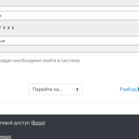
е
 8 8 6

ые
и задач необходимо
войти
в систему
Перейти на...
Разбор 
тевой доступ (
Вход
)
анных