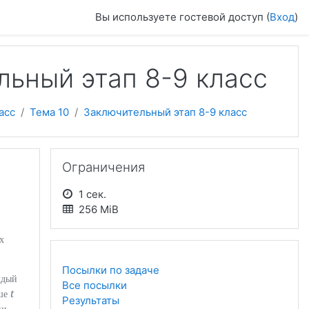
Вы используете гостевой доступ (
Вход
)
льный этап 8-9 класс
асс
Тема 10
Заключительный этап 8-9 класс
Пропустить Ограничения
Ограничения
1 сек.
256 MiB
х
Посылки по задаче
ждый
Все посылки
t
ьше
Результаты