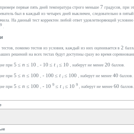
7
 примере первые пять дней температура строго меньше
градусов, при э
реватель был в каждый из четырех дней выключен, следовательно в пятый
ючила. На данный тест корректен любой ответ удовлетворяющий услови
9
.
ки
0
2
тестов, помимо тестов из условия, каждый из них оценивается в
балл
ваших решений на всех тестах будут доступны сразу во время соревнован
5 ≤
n
≤ 10
- 10 ≤
t
≤ 10
20
щие при
,
, наберут не менее
баллов.
i
5 ≤
n
≤ 100
- 100 ≤
t
≤ 100
40
щие при
,
, наберут не менее
баллов.
i
9
9
5 ≤
n
≤ 100
- 10
≤
t
≤ 10
60
щие при
,
, наберут не менее
баллов.
i
е
ые