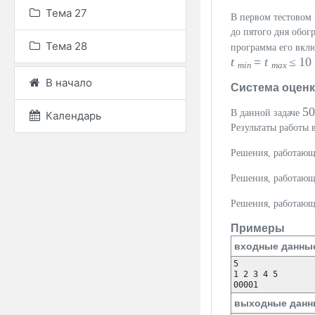
Тема 27
В первом тестовом
до пятого дня обог
Тема 28
программа его вкл
t
=
t
≤ 10
min
max
В начало
Система оцен
5
В данной задаче
Календарь
Результаты работы 
Решения, работаю
Решения, работаю
Решения, работаю
Примеры
входные данны
5

1 2 3 4 5

00001
выходные данн