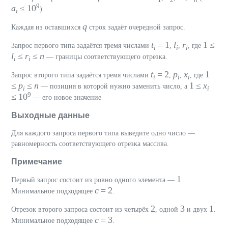
9
a
≤ 10
).
i
q
Каждая из оставшихся
строк задаёт очередной запрос.
t
= 1
l
r
1 ≤
Запрос первого типа задаётся тремя числами
,
,
, где
i
i
i
l
≤
r
≤
n
— границы соответствующего отрезка.
i
i
t
= 2
p
x
1
Запрос второго типа задаётся тремя числами
,
,
, где
i
i
i
≤
p
≤
n
1 ≤
x
— позиция в которой нужно заменить число, а
i
i
9
≤ 10
— его новое значение
Выходные данные
Для каждого запроса первого типа выведите одно число —
равномерность соответствующего отрезка массива.
Примечание
1
Первый запрос состоит из ровно одного элемента —
.
c
= 2
Минимальное подходящее
.
2
3
1
Отрезок второго запроса состоит из четырёх
, одной
и двух
.
c
= 3
Минимальное подходящее
.