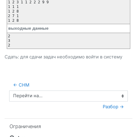
1 2 3 1 1 2 2 2 9 9

1 1 1

1 2 8

2 7 1

1 2 8
выходные данные
2

3

2
Сдать: для сдачи задач необходимо
войти
в систему
← СНМ
Перейти на...
Разбор →
Пропустить Ограничения
Ограничения