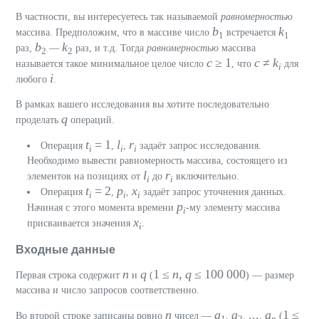
В частности, вы интересуетесь так называемой
равномерностью
b
k
массива. Предположим, что в массиве число
встречается
1
1
b
k
раз,
—
раз, и т.д. Тогда
равномерностью
массива
2
2
c
≥ 1
c
≠
k
называется такое минимальное целое число
, что
для
i
i
любого
.
В рамках вашего исследования вы хотите последовательно
q
проделать
операций.
t
= 1
l
r
Операция
,
,
задаёт запрос исследования.
i
i
i
Необходимо вывести равномерность массива, состоящего из
l
r
элементов на позициях от
до
включительно.
i
i
t
= 2
p
x
Операция
,
,
задаёт запрос уточнения данных.
i
i
i
p
Начиная с этого момента времени
-му элементу массива
i
x
присваивается значения
.
i
Входные данные
n
q
1 ≤
n
,
q
≤ 100 000
Первая строка содержит
и
(
) — размер
массива и число запросов соответственно.
n
a
a
...
a
1 ≤
Во второй строке записаны ровно
чисел —
,
,
,
(
1
2
n