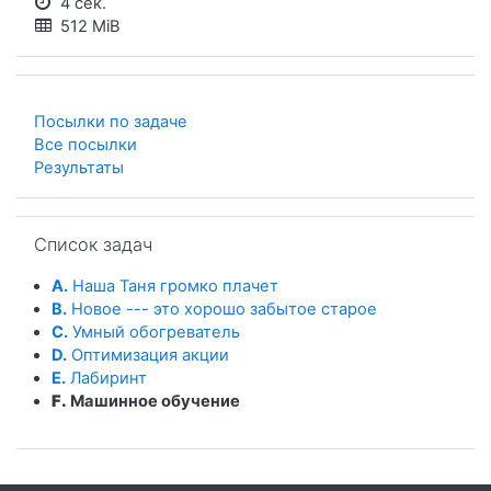
4 сек.
512 MiB
Посылки по задаче
Все посылки
Результаты
Пропустить Список задач
Список задач
A.
Наша Таня громко плачет
B.
Новое --- это хорошо забытое старое
C.
Умный обогреватель
D.
Оптимизация акции
E.
Лабиринт
F.
Машинное обучение