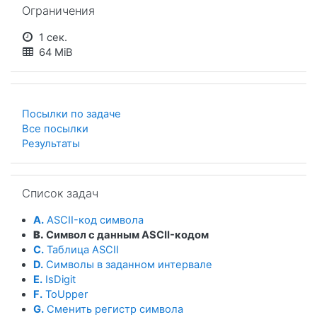
Ограничения
1 сек.
64 MiB
Посылки по задаче
Все посылки
Результаты
Пропустить Список задач
Список задач
A.
ASCII-код символа
B.
Символ с данным ASCII-кодом
C.
Таблица ASCII
D.
Символы в заданном интервале
E.
IsDigit
F.
ToUpper
G.
Сменить регистр символа