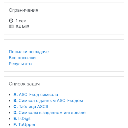
Пропустить Ограничения
Ограничения
1 сек.
64 MiB
Посылки по задаче
Все посылки
Результаты
Пропустить Список задач
Список задач
A.
ASCII-код символа
B.
Символ с данным ASCII-кодом
C.
Таблица ASCII
D.
Символы в заданном интервале
E.
IsDigit
F.
ToUpper