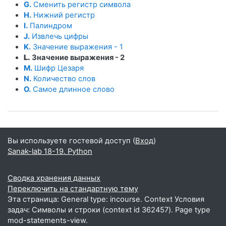
G.
Сменить регистр символа
H.
Нижний регистр
I.
Палиндром
J.
Извлечь цифры
K.
Значение выражения - 1
L.
Значение выражения - 2
M.
Шифр Цезаря
N.
Количество слов
O.
Самое длинное слово
Вы используете гостевой доступ (
Вход
)
Sanak-lab 18-19. Python
Сводка хранения данных
Переключить на стандартную тему
Эта страница: General type: incourse. Context Условия
задач: Символы и строки (context id 362457). Page type
mod-statements-view.