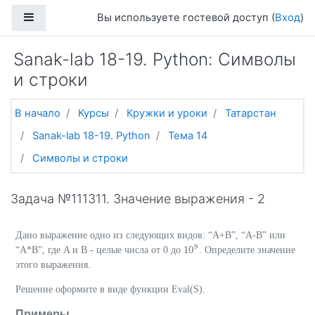
Перейти к основному содержанию
Боковая панель
Вы используете гостевой доступ (
Вход
)
Sanak-lab 18-19. Python: Символы
и строки
В начало
Курсы
Кружки и уроки
Татарстан
Sanak-lab 18-19. Python
Тема 14
Символы и строки
Задача №111311. Значение выражения - 2
Дано выражение одно из следующих видов: “A+B”, “A-B” или
9
10
“A*B”, где A и B - целые числа от 0 до
. Определите значение
10
9
этого выражения.
Решение оформите в виде функции Eval(S).
Примеры