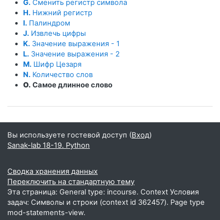
G.
Сменить регистр символа
H.
Нижний регистр
I.
Палиндром
J.
Извлечь цифры
K.
Значение выражения - 1
L.
Значение выражения - 2
M.
Шифр Цезаря
N.
Количество слов
O.
Самое длинное слово
Вы используете гостевой доступ (
Вход
)
Sanak-lab 18-19. Python
Сводка хранения данных
Переключить на стандартную тему
Эта страница: General type: incourse. Context Условия
задач: Символы и строки (context id 362457). Page type
mod-statements-view.