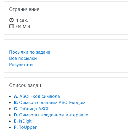
Пропустить Ограничения
Ограничения
1 сек.
64 MiB
Посылки по задаче
Все посылки
Результаты
Пропустить Список задач
Список задач
A.
ASCII-код символа
B.
Символ с данным ASCII-кодом
C.
Таблица ASCII
D.
Символы в заданном интервале
E.
IsDigit
F.
ToUpper