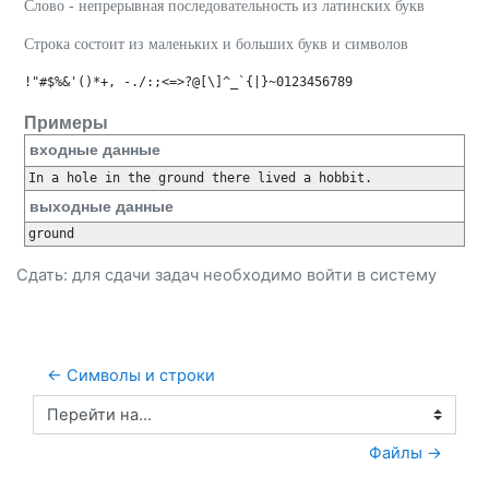
Слово - непрерывная последовательность из латинских букв
Строка состоит из маленьких и больших букв и символов
!"#$%&'()*+, -./:;<=>?@[\]^_`{|}~0123456789
Примеры
входные данные
In a hole in the ground there lived a hobbit.
выходные данные
ground
Сдать: для сдачи задач необходимо
войти
в систему
← Символы и строки
Перейти на...
Файлы →