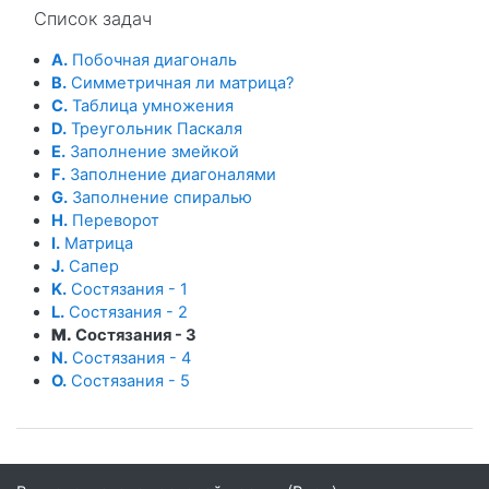
Пропустить Список задач
Список задач
A.
Побочная диагональ
B.
Симметричная ли матрица?
C.
Таблица умножения
D.
Треугольник Паскаля
E.
Заполнение змейкой
F.
Заполнение диагоналями
G.
Заполнение спиралью
H.
Переворот
I.
Матрица
J.
Сапер
K.
Состязания - 1
L.
Состязания - 2
M.
Состязания - 3
N.
Состязания - 4
O.
Состязания - 5