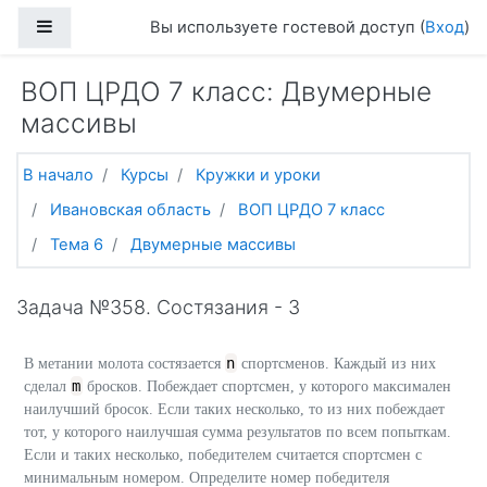
Перейти к основному содержанию
Боковая панель
Вы используете гостевой доступ (
Вход
)
ВОП ЦРДО 7 класс: Двумерные
массивы
В начало
Курсы
Кружки и уроки
Ивановская область
ВОП ЦРДО 7 класс
Тема 6
Двумерные массивы
Задача №358. Состязания - 3
n
В метании молота состязается
спортcменов. Каждый из них
m
сделал
бросков. Побеждает спортсмен, у которого максимален
наилучший бросок. Если таких несколько, то из них побеждает
тот, у которого наилучшая сумма результатов по всем попыткам.
Если и таких несколько, победителем считается спортсмен с
минимальным номером. Определите номер победителя