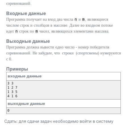
соревнований.
Входные данные
n
m
Программа получает на вход два числа
и
, являющиеся
числом строк и столбцов в массиве. Далее во входном потоке
n
m
идет
строк по
чисел, являющихся элементами массива.
Выходные данные
Программа должна вывести одно число - номер победителя
соревнований. Не забудьте, что строки (спортсмены) нумеруются
с 0.
Примеры
входные данные
3 3

1 2 7

1 3 5

4 1 6
выходные данные
0
Сдать: для сдачи задач необходимо
войти
в систему