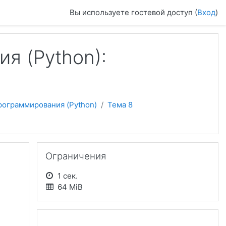
Вы используете гостевой доступ (
Вход
)
я (Python):
рограммирования (Python)
Тема 8
Пропустить Ограничения
Ограничения
1 сек.
64 MiB