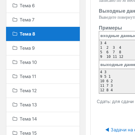
записано по
M
неот
Тема 6
Выходные да
Выведите повернут
Тема 7
Примеры
Тема 8
входные данны
3 4

Тема 9
1  2  3  4

5  6  7  8

Тема 10
выходные данн
4 3

Тема 11
9 5 1 

10 6 2 

11 7 3 

Тема 12
Сдать: для сдач
Тема 13
Тема 14
◀︎ Задачи на
Тема 15