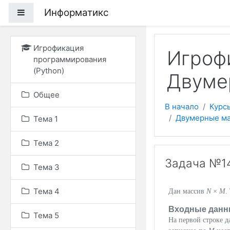
Перейти к основному
Информатикс
Боковая панель
Игрофикация
Игроф
программирования
(Python)
Двуме
Общее
В начало
Курс
Двумерные м
Тема 1
Тема 2
Задача №14
Тема 3
Тема 4
Дан массив
N
×
M
.
Входные данн
Тема 5
На первой строке 