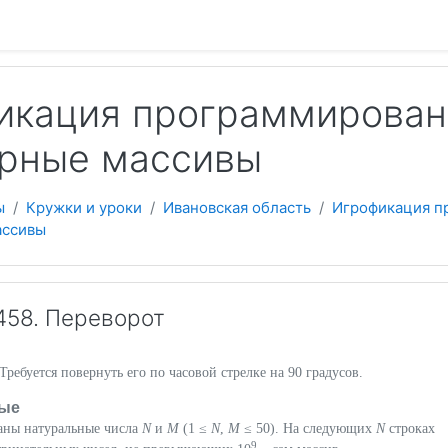
 содержанию
икация программировани
рные массивы
ы
Кружки и уроки
Ивановская область
Игрофикация п
ассивы
58. Переворот
 Требуется повернуть его по часовой стрелке на 90 градусов.
ые
даны натуральные числа
N
и
M
(1 ≤
N
,
M
≤ 50). На следующих
N
строках
9