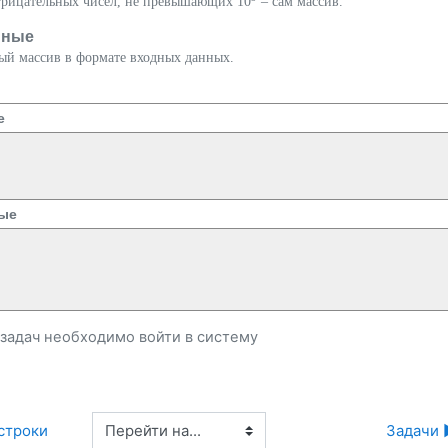
рицательных чисел, не превышающих 10
– сам массив.
нные
ый массив в формате входных данных.
е
ые
и задач необходимо
войти
в систему
Перейти на...
 строки
Задачи 