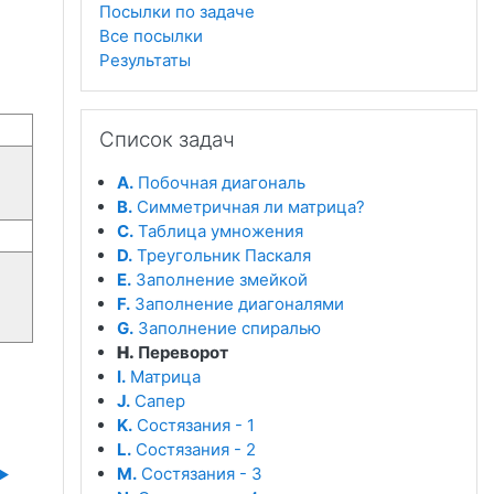
Посылки по задаче
Все посылки
Результаты
Пропустить Список задач
Список задач
A.
Побочная диагональ
B.
Симметричная ли матрица?
C.
Таблица умножения
D.
Треугольник Паскаля
E.
Заполнение змейкой
F.
Заполнение диагоналями
G.
Заполнение спиралью
H.
Переворот
I.
Матрица
J.
Сапер
K.
Состязания - 1
L.
Состязания - 2
M.
Состязания - 3
▶︎