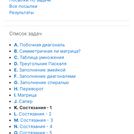
Все посылки
Результаты
Пропустить Список задач
Список задач
A.
Побочная диагональ
B.
Симметричная ли матрица?
C.
Таблица умножения
D.
Треугольник Паскаля
E.
Заполнение змейкой
F.
Заполнение диагоналями
G.
Заполнение спиралью
H.
Переворот
I.
Матрица
J.
Сапер
K.
Состязания - 1
L.
Состязания - 2
M.
Состязания - 3
N.
Состязания - 4
O.
Состязания - 5