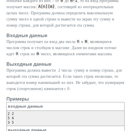
0
m-1
попытки каждого из них – от
до
, то на вход программа
A[n][m]
получает массив
, состоящий из неотрицательных
целых чисел. Программа должна определить максимальную
сумму чисел в одной строке и вывести на экран эту сумму и
номер строки, для которой достигается эта сумма.
Входные данные
n
m
Программа получает на вход два числа
и
, являющиеся
числом строк и столбцов в массиве. Далее во входном потоке
n
m
идет
строк по
чисел, являющихся элементами массива.
Выходные данные
Программа должна вывести 2 числа: сумму и номер строки, для
которой эта сумма достигается. Если таких строк несколько, то
выводится номер наименьшей из них. Не забудьте, что нумерация
строк (спортсменов) начинается с 0.
Примеры
входные данные
2 2

5 4

выходные данные