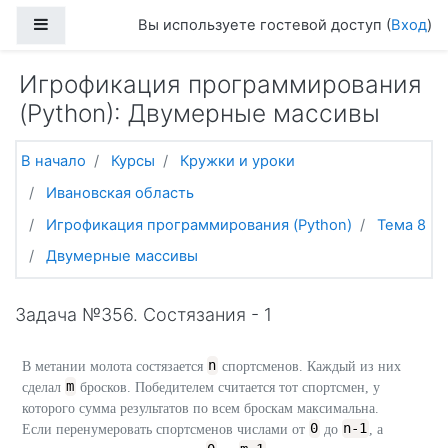
Перейти к основному содержанию
Боковая панель
Вы используете гостевой доступ (
Вход
)
Игрофикация программирования
(Python): Двумерные массивы
В начало
Курсы
Кружки и уроки
Ивановская область
Игрофикация программирования (Python)
Тема 8
Двумерные массивы
Задача №356. Состязания - 1
n
В метании молота состязается
спортcменов. Каждый из них
m
сделал
бросков. Победителем считается тот спортсмен, у
которого сумма результатов по всем броскам максимальна.
0
n-1
Если перенумеровать спортсменов числами от
до
, а