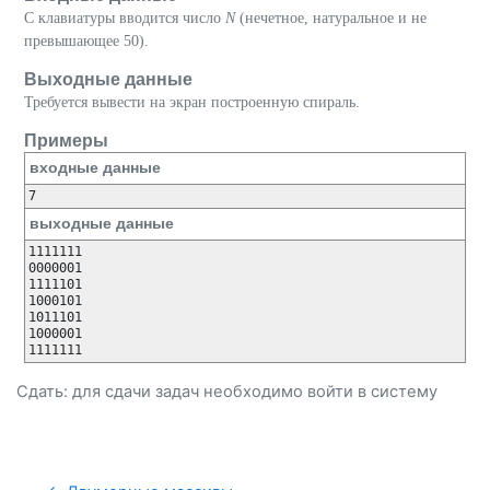
С клавиатуры вводится число
N
(нечетное, натуральное и не
превышающее 50).
Выходные данные
Требуется вывести на экран построенную спираль.
Примеры
входные данные
выходные данные
1111111

0000001

1111101

1000101

1011101

1000001

Сдать: для сдачи задач необходимо
войти
в систему