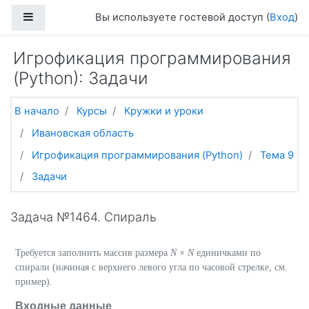
Перейти к основному содержанию
Боковая панель
Вы используете гостевой доступ (
Вход
)
Игрофикация программирования
(Python): Задачи
В начало
Курсы
Кружки и уроки
Ивановская область
Игрофикация программирования (Python)
Тема 9
Задачи
Задача №1464. Спираль
Требуется заполнить массив размера
N
×
N
единичками по
спирали (начиная с верхнего левого угла по часовой стрелке, см.
пример).
Входные данные