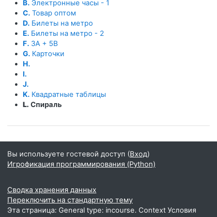
B.
Электронные часы - 1
C.
Товар оптом
D.
Билеты на метро
E.
Билеты на метро - 2
F.
3A + 5B
G.
Карточки
H.
I.
J.
K.
Квадратные таблицы
L.
Спираль
Вы используете гостевой доступ (
Вход
)
Игрофикация программирования (Python)
Сводка хранения данных
Переключить на стандартную тему
Эта страница: General type: incourse. Context Условия