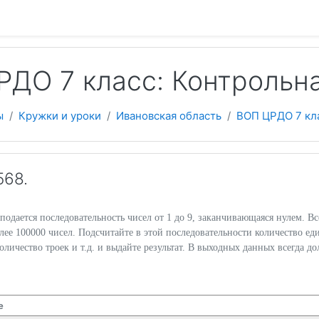
 содержанию
РДО 7 класс: Контрольн
ы
Кружки и уроки
Ивановская область
ВОП ЦРДО 7 кл
568.
подается последовательность чисел от 1 до 9, заканчивающаяся нулем. Вс
олее 100000 чисел. Подсчитайте в этой последовательности количество ед
количество троек и т.д. и выдайте результат. В выходных данных всегда д
е