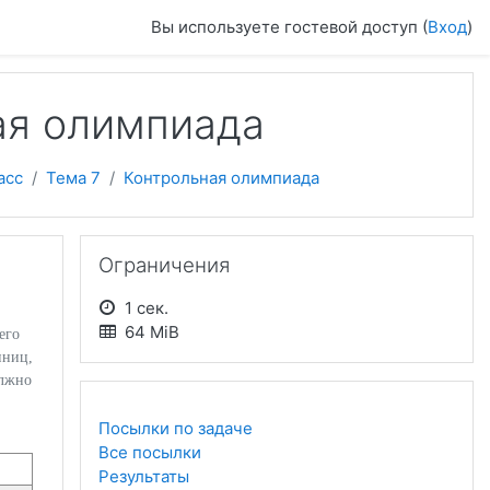
Вы используете гостевой доступ (
Вход
)
ая олимпиада
асс
Тема 7
Контрольная олимпиада
Пропустить Ограничения
Ограничения
1 сек.
64 MiB
его
иниц,
олжно
Посылки по задаче
Все посылки
Результаты