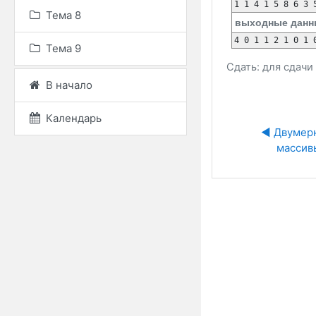
Тема 8
выходные данн
Тема 9
Сдать: для сдач
В начало
Календарь
◀︎ Двумер
массив