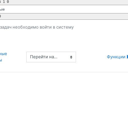
ые
и задач необходимо
войти
в систему
ные 
Перейти на...
Функции 
ы