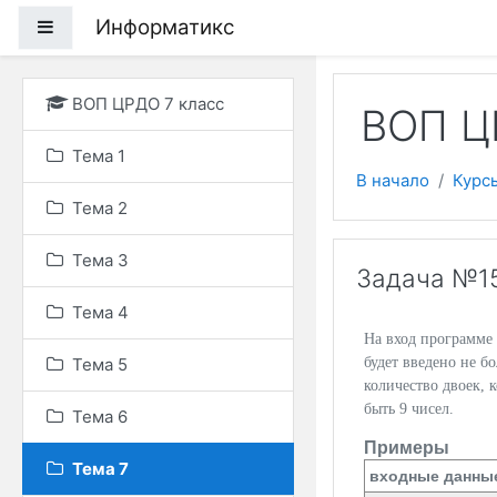
Перейти к основному
Информатикс
Боковая панель
ВОП ЦРДО 7 класс
ВОП Ц
Тема 1
В начало
Курс
Тема 2
Тема 3
Задача №1
Тема 4
На вход программе 
Тема 5
будет введено не б
количество двоек, 
быть 9 чисел.
Тема 6
Примеры
Тема 7
входные данны