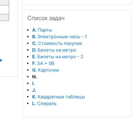
Пропустить Список задач
Список задач
A.
Парты
B.
Электронные часы - 1
C.
Стоимость покупки
D.
Билеты на метро
E.
Билеты на метро - 2
▶︎
F.
3A + 5B
G.
Карточки
H.
I.
J.
K.
Квадратные таблицы
L.
Спираль