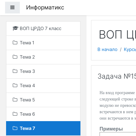
Перейти к основному
Информатикс
Боковая панель
ВОП ЦРДО 7 класс
ВОП Ц
Тема 1
В начало
Курс
Тема 2
Тема 3
Задача №1
Тема 4
На вход программе 
Тема 5
следующей строке 
модулю не превосхо
встречаются в нем 
Тема 6
они встречаются в 
Тема 7
Примеры