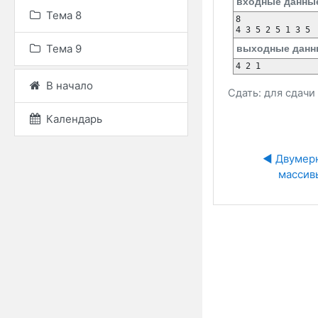
входные данны
Тема 8
8

Тема 9
выходные данн
В начало
Сдать: для сдач
Календарь
◀︎ Двумер
массив