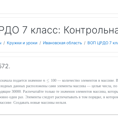
 содержанию
РДО 7 класс: Контрольн
ы
Кружки и уроки
Ивановская область
ВОП ЦРДО 7 кл
572.
≤
сначала подается значение
100 — количество элементов в массиве. 
n
n
≤
входных данных расположены сами элементы массива — целые числа, по
дящие 30000. Распечатайте только те значения элементов массива, котор
ровно один раз. Элементы следует распечатывать в том порядке, в которо
массиве. Создавать новые массивы нельзя.