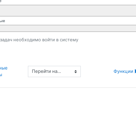
е
ые
и задач необходимо
войти
в систему
ные 
Перейти на...
Функции 
ы