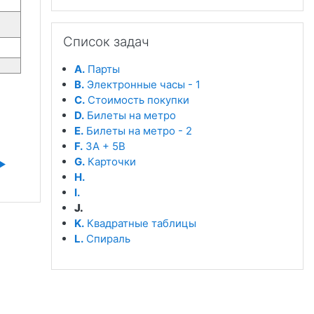
Пропустить Список задач
Список задач
A.
Парты
B.
Электронные часы - 1
C.
Стоимость покупки
D.
Билеты на метро
E.
Билеты на метро - 2
F.
3A + 5B
G.
Карточки
▶︎
H.
I.
J.
K.
Квадратные таблицы
L.
Спираль