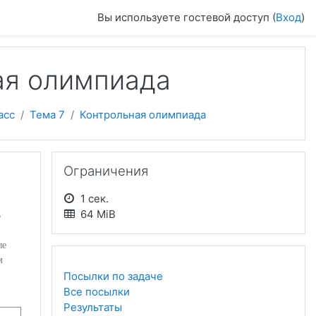
Вы используете гостевой доступ (
Вход
)
ая олимпиада
асс
Тема 7
Контрольная олимпиада
Пропустить Ограничения
Ограничения
1 сек.
64 MiB
В
ые
м
Посылки по задаче
Все посылки
Результаты