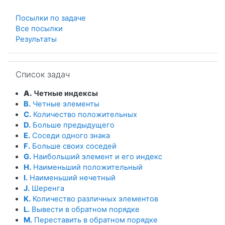
Посылки по задаче
Все посылки
Результаты
Пропустить Список задач
Список задач
A.
Четные индексы
B.
Четные элементы
C.
Количество положительных
D.
Больше предыдущего
E.
Соседи одного знака
F.
Больше своих соседей
G.
Наибольший элемент и его индекс
H.
Наименьший положительный
I.
Наименьший нечетный
J.
Шеренга
K.
Количество различных элементов
L.
Вывести в обратном порядке
M.
Переставить в обратном порядке