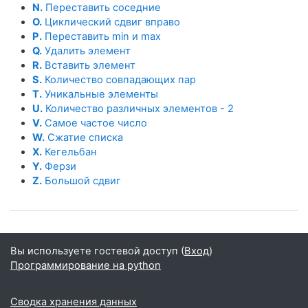
N.
Переставить соседние
O.
Циклический сдвиг вправо
P.
Переставить min и max
Q.
Удалить элемент
R.
Вставить элемент
S.
Количество совпадающих пар
T.
Уникальные элементы
U.
Количество различных элементов - 2
V.
Самое частое число
W.
Сжатие списка
X.
Кегельбан
Y.
Ферзи
Z.
Большой сдвиг
Вы используете гостевой доступ (
Вход
)
Программирование на python
Сводка хранения данных