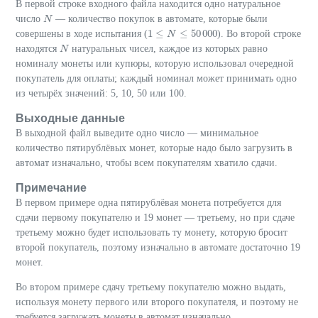
В первой строке входного файла находится одно натуральное
число
— количество покупок в автомате, которые были
N
N
1
≤
≤
50
000
совершены в ходе испытания (
). Во второй строке
1
≤
N
≤
N
50
000
находятся
натуральных чисел, каждое из которых равно
N
N
номиналу монеты или купюры, которую использовал очередной
покупатель для оплаты; каждый номинал может принимать одно
из четырёх значений: 5, 10, 50 или 100.
Выходные данные
В выходной файл выведите одно число — минимальное
количество пятирублёвых монет, которые надо было загрузить в
автомат изначально, чтобы всем покупателям хватило сдачи.
Примечание
В первом примере одна пятирублёвая монета потребуется для
сдачи первому покупателю и 19 монет — третьему, но при сдаче
третьему можно будет использовать ту монету, которую бросит
второй покупатель, поэтому изначально в автомате достаточно 19
монет.
Во втором примере сдачу третьему покупателю можно выдать,
используя монету первого или второго покупателя, и поэтому не
требуется загружать монеты в автомат изначально.