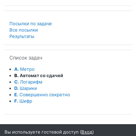
Посылки по задаче
Все посылки
Результаты
Пропустить Список задач
Список задач
A.
Метро
B.
Автомат со сдачей
C.
Логарифм
D.
Шарики
E.
Совершенно секретно
F.
Шифр
Вы используете гостевой доступ (
Вход
)