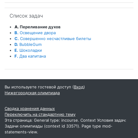
Пропустить Список задач
Список задач
A.
Переливание духов
B.
Освещение двора
C.
Совершенно несчастливые билеты
D.
BubbleGum
E.
Шоколадки
F.
Два капитана
Вы используете гостевой доступ (
Вход
)
Нижегородская олимпиада
Сводка хранения данных
Переключить на стандартную тему
Эта страница: General type: incourse. Context Условия задач:
Задачи олимпиады (context id 33571). Page type mod-
statements-view.