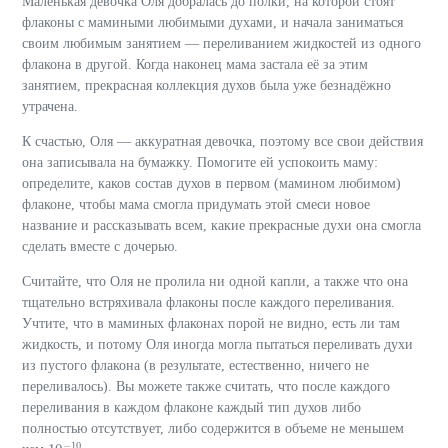
Маленькая девочка Оля добралась до полки, на которой стоят
флаконы с мамиными любимыми духами, и начала заниматься
своим любимым занятием — переливанием жидкостей из одного
флакона в другой. Когда наконец мама застала её за этим
занятием, прекрасная коллекция духов была уже безнадёжно
утрачена.
К счастью, Оля — аккуратная девочка, поэтому все свои действия
она записывала на бумажку. Помогите ей успокоить маму:
определите, каков состав духов в первом (мамином любимом)
флаконе, чтобы мама смогла придумать этой смеси новое
название и рассказывать всем, какие прекрасные духи она смогла
сделать вместе с дочерью.
Считайте, что Оля не пролила ни одной капли, а также что она
тщательно встряхивала флаконы после каждого переливания.
Учтите, что в маминых флаконах порой не видно, есть ли там
жидкость, и потому Оля иногда могла пытаться переливать духи
из пустого флакона (в результате, естественно, ничего не
переливалось). Вы можете также считать, что после каждого
переливания в каждом флаконе каждый тип духов либо
полностью отсутствует, либо содержится в объеме не меньшем
−
10