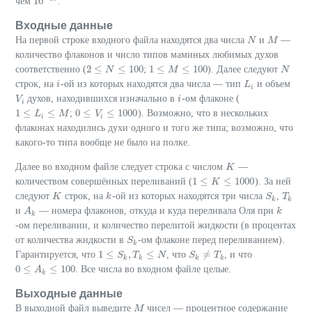
10
чем
.
10
−
10
Входные данные
На первой строке входного файла находятся два числа
и
—
N
N
M
M
количество флаконов и число типов маминых любимых духов
2
≤
≤
100
1
≤
≤
100
соответственно (
;
). Далее следуют
2
≤
N
≤
N
100
1
≤
M
≤
M
100
N
N
строк, на
-ой из которых находятся два числа — тип
и объем
i
i
L
L
i
i
духов, находившихся изначально в
-ом флаконе (
V
V
i
i
i
i
1
≤
≤
0
≤
≤
1000
;
). Возможно, что в нескольких
1
≤
L
i
L
≤
M
M
0
≤
V
i
V
≤
1000
i
i
флаконах находились духи одного и того же типа; возможно, что
какого-то типа вообще не было на полке.
Далее во входном файле следует строка с числом
—
K
K
1
≤
≤
1000
количеством совершённых переливаний (
). За ней
1
≤
K
≤
K
1000
следуют
строк, на
-ой из которых находятся три числа
,
K
K
k
k
S
S
k
T
T
k
k
k
и
— номера флаконов, откуда и куда переливала Оля при
A
A
k
k
k
k
-ом переливании, и количество перелитой жидкости (в процентах
от количества жидкости в
-ом флаконе перед переливанием).
S
S
k
k
1
≤
,
≤
≠
Гарантируется, что
, что
, и что
1
≤
S
k
S
,
T
k
T
≤
N
N
S
S
k
≠
T
k
T
k
k
k
k
0
≤
≤
100
. Все числа во входном файле целые.
0
≤
A
k
A
≤
100
k
Выходные данные
В выходной файл выведите
чисел — процентное содержание
M
M