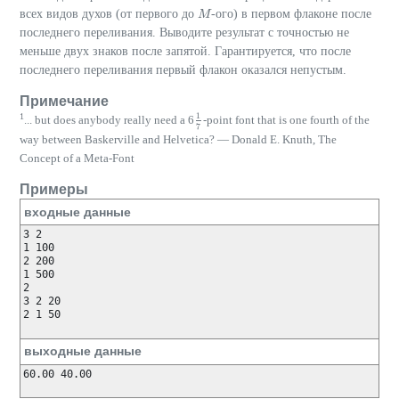
всех видов духов (от первого до
-ого) в первом флаконе после
M
M
последнего переливания. Выводите результат с точностью не
меньше двух знаков после запятой. Гарантируется, что после
последнего переливания первый флакон оказался непустым.
Примечание
1
1
... but does anybody really need a 6
-point font that is one fourth of the
1
7
7
way between Baskerville and Helvetica? — Donald E. Knuth, The
Concept of a Meta-Font
Примеры
входные данные
3 2

1 100

2 200

1 500

2

3 2 20

2 1 50

выходные данные
60.00 40.00
