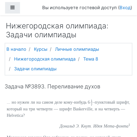
Перейти к основному содержанию
Боковая панель
Вы используете гостевой доступ (
Вход
)
Нижегородская олимпиада:
Задачи олимпиады
В начало
Курсы
Личные олимпиады
Нижегородская олимпиада
Тема 8
Задачи олимпиады
Задача №3893. Переливание духов
1
... но нужен ли на самом деле кому-нибудь 6
-пунктовый шрифт,
1
7
7
который на три четверти — шрифт Baskerville, и на четверть —
Helvetica?
1
Дональд Э. Кнут. Идея Мета-фонта