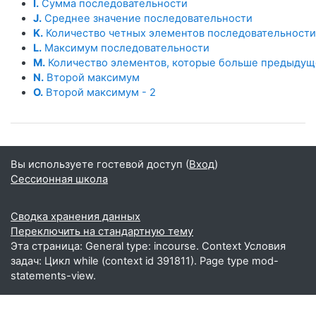
I.
Сумма последовательности
J.
Среднее значение последовательности
K.
Количество четных элементов последовательности
L.
Максимум последовательности
M.
Количество элементов, которые больше предыдущ
N.
Второй максимум
O.
Второй максимум - 2
Вы используете гостевой доступ (
Вход
)
Сессионная школа
Сводка хранения данных
Переключить на стандартную тему
Эта страница: General type: incourse. Context Условия
задач: Цикл while (context id 391811). Page type mod-
statements-view.