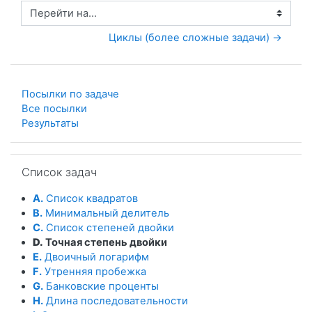
Перейти на...
Циклы (более сложные задачи) →
Посылки по задаче
Все посылки
Результаты
Пропустить Список задач
Список задач
A.
Список квадратов
B.
Минимальный делитель
C.
Список степеней двойки
D.
Точная степень двойки
E.
Двоичный логарифм
F.
Утренняя пробежка
G.
Банковские проценты
H.
Длина последовательности