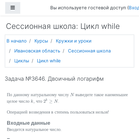
Перейти к основному содержанию
Боковая панель
Вы используете гостевой доступ (
Вхо
Сессионная школа: Цикл while
В начало
Курсы
Кружки и уроки
Ивановская область
Сессионная школа
Циклы
Цикл while
Задача №3646. Двоичный логарифм
По данному натуральному числу
выведите такое наименьшее
N
N
k
2
≥
целое число
, что
.
k
k
2
k
≥
N
N
Операцией возведения в степень пользоваться нельзя!
Входные данные
Вводится натуральное число.