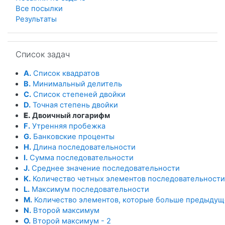
Все посылки
Результаты
Пропустить Список задач
Список задач
A.
Список квадратов
B.
Минимальный делитель
C.
Список степеней двойки
D.
Точная степень двойки
E.
Двоичный логарифм
F.
Утренняя пробежка
G.
Банковские проценты
H.
Длина последовательности
I.
Сумма последовательности
J.
Среднее значение последовательности
K.
Количество четных элементов последовательности
L.
Максимум последовательности
M.
Количество элементов, которые больше предыдущ
N.
Второй максимум
O.
Второй максимум - 2