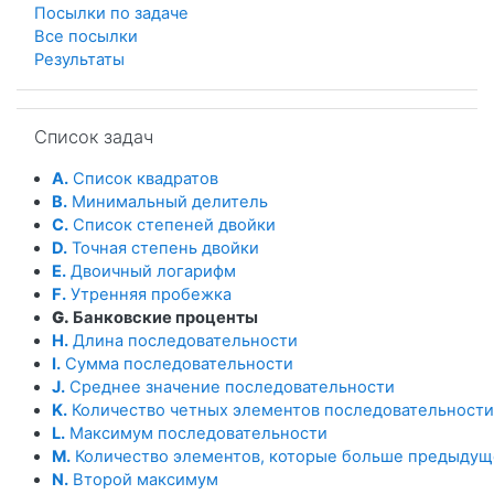
Посылки по задаче
Все посылки
Результаты
Пропустить Список задач
Список задач
A.
Список квадратов
B.
Минимальный делитель
C.
Список степеней двойки
D.
Точная степень двойки
E.
Двоичный логарифм
F.
Утренняя пробежка
G.
Банковские проценты
H.
Длина последовательности
I.
Сумма последовательности
J.
Среднее значение последовательности
K.
Количество четных элементов последовательности
L.
Максимум последовательности
M.
Количество элементов, которые больше предыдущ
N.
Второй максимум