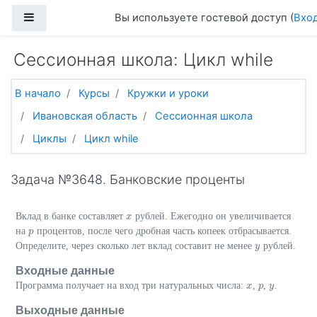
Перейти к основному содержанию
Боковая панель
Вы используете гостевой доступ (
Вхо
Сессионная школа: Цикл while
В начало
Курсы
Кружки и уроки
Ивановская область
Сессионная школа
Циклы
Цикл while
Задача №3648. Банковские проценты
Вклад в банке составляет
рублей. Ежегодно он увеличивается
x
x
на
процентов, после чего дробная часть копеек отбрасывается.
p
p
Определите, через сколько лет вклад составит не менее
рублей.
y
y
Входные данные
Программа получает на вход три натуральных числа:
,
,
.
x
x
p
p
y
y
Выходные данные