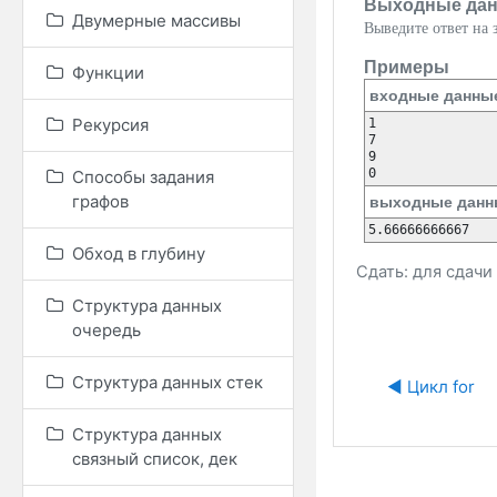
Выходные да
Двумерные массивы
Выведите ответ на з
Примеры
Функции
входные данны
Рекурсия
1

7

9

Способы задания
графов
выходные данн
Обход в глубину
Сдать: для сдач
Структура данных
очередь
Структура данных стек
◀︎ Цикл for
Структура данных
связный список, дек