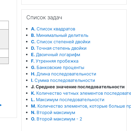
Пропустить Список задач
Список задач
A.
Список квадратов
B.
Минимальный делитель
C.
Список степеней двойки
D.
Точная степень двойки
E.
Двоичный логарифм
F.
Утренняя пробежка
G.
Банковские проценты
H.
Длина последовательности
I.
Сумма последовательности
J.
Среднее значение последовательности
K.
Количество четных элементов последоват
L.
Максимум последовательности
︎
M.
Количество элементов, которые больше 
N.
Второй максимум
O.
Второй максимум - 2