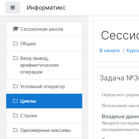
Перейти к основному
Информатикс
Боковая панель
Сессионная школа
Сессио
Общее
В начало
Курс
Ввод-вывод,
арифметические
операции
Задача №36
Условный оператор
Определите среднее
Циклы
Использовать масси
Строки
Входные данн
Вводится последова
Одномерные массивы
последовательность