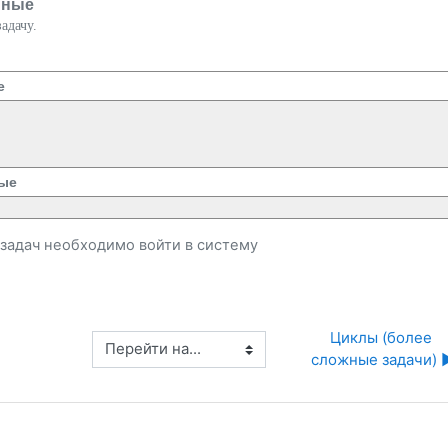
нные
адачу.
е
ые
и задач необходимо
войти
в систему
Циклы (более 
Перейти на...
сложные задачи) ▶