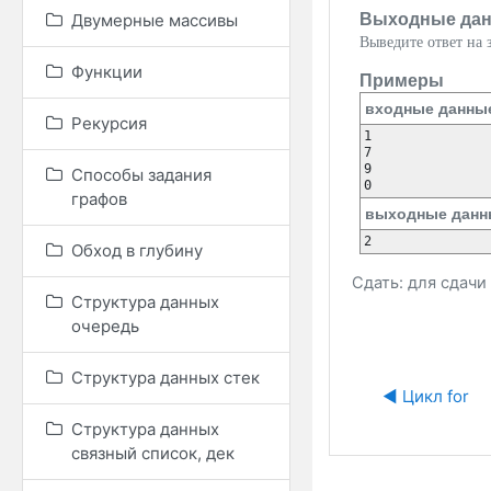
Выходные да
Двумерные массивы
Выведите ответ на з
Функции
Примеры
входные данны
Рекурсия
1

7

9

Способы задания
графов
выходные данн
Обход в глубину
Сдать: для сдач
Структура данных
очередь
Структура данных стек
◀︎ Цикл for
Структура данных
связный список, дек