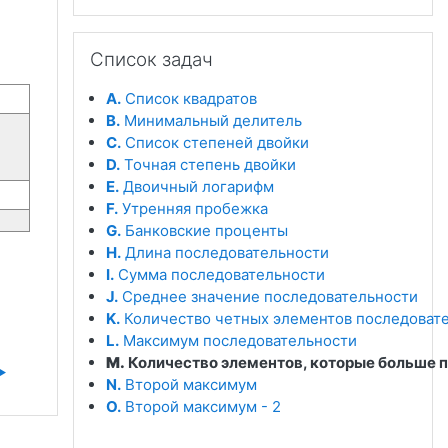
Пропустить Список задач
Список задач
A.
Список квадратов
B.
Минимальный делитель
C.
Список степеней двойки
D.
Точная степень двойки
E.
Двоичный логарифм
F.
Утренняя пробежка
G.
Банковские проценты
H.
Длина последовательности
I.
Сумма последовательности
J.
Среднее значение последовательности
K.
Количество четных элементов последоват
L.
Максимум последовательности
M.
Количество элементов, которые больше
︎
N.
Второй максимум
O.
Второй максимум - 2