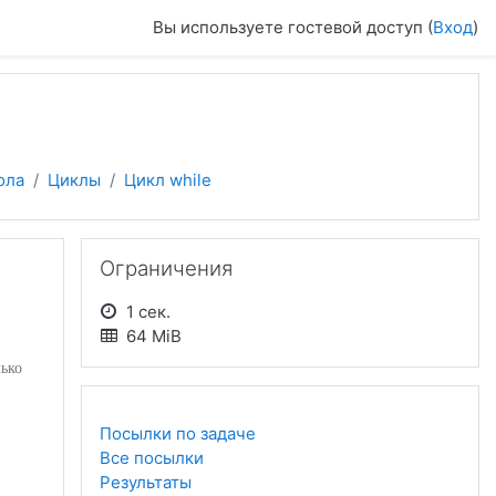
Вы используете гостевой доступ (
Вход
)
ола
Циклы
Цикл while
Пропустить Ограничения
Ограничения
1 сек.
64 MiB
лько
Посылки по задаче
Все посылки
Результаты