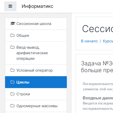
Перейти к основному
Информатикс
Боковая панель
Сессионная школа
Сессио
Общее
В начало
Курс
Ввод-вывод,
арифметические
операции
Задача №36
больше пр
Условный оператор
Циклы
Последовательность
элементов этой пос
Строки
Входные данн
Вводится последова
Одномерные массивы
последовательность