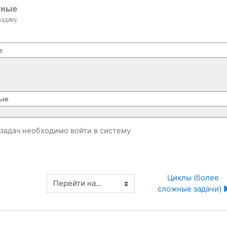
нные
адачу.
е
ые
и задач необходимо
войти
в систему
Циклы (более 
Перейти на...
сложные задачи) ▶