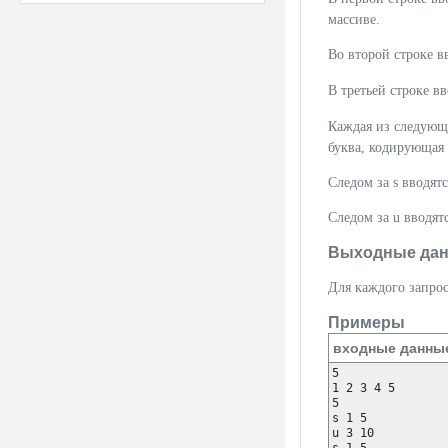
массиве.
Во второй строке в
В третьей строке в
Каждая из следую
буква, кодирующая 
Следом за s вводят
Следом за u вводят
Выходные да
Для каждого запрос
Примеры
входные данны
5

1 2 3 4 5

5

s 1 5

u 3 10
