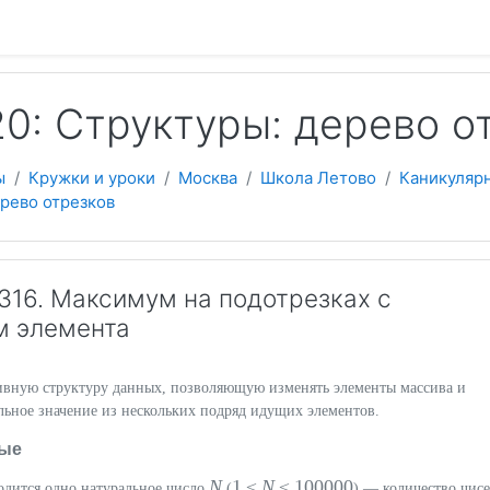
 содержанию
0: Структуры: дерево о
ы
Кружки и уроки
Москва
Школа Летово
Каникуляр
рево отрезков
16. Максимум на подотрезках с
м элемента
ивную структуру данных, позволяющую изменять элементы массива и
льное значение из нескольких подряд идущих элементов.
ые
N
1 ≤
N
≤ 100000
одится одно натуральное число
(
) — количество чисе