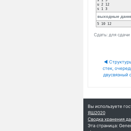
s 1 5

u 2 12

выходные данн
Сдать: для сдач
◀︎ Структуры 
стек, очередь
двусвязный 
Вы используете гос
ЯШ2020
Сводка хранения д
Эта страница: Gener