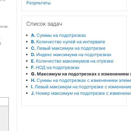
Результаты
Пропустить Список задач
Список задач
осов.
A.
Суммы на подотрезках
а
B.
Количество нулей на интервале
).
C.
Левый максимум на подотрезке
D.
Индекс максимума на подотрезках
E.
Количество максимумов на отрезке
F.
НОД на подотрезках
G.
Максимум на подотрезках с изменением 
H.
Суммы на подотрезках с изменением элем
I.
Левый максимум на подотрезке с изменени
J.
Номер максимум на подотрезке с изменени