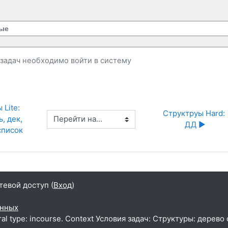
ые
и задач необходимо
войти
в систему
Lite: 
Структруы Hard: 
Перейти на...
, дек, 
ДД ▶︎
список
тевой доступ (
Вход
)
анных
al type: incourse. Context Условия задач: Структуры: дерево 