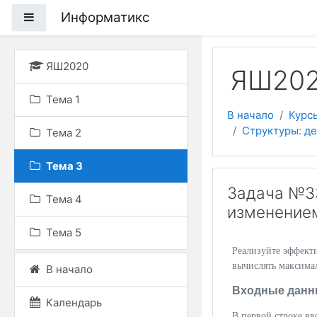
Перейти к основному
Информатикс
Боковая панель
ЯШ2020
ЯШ202
Тема 1
В начало
Курс
Структуры: де
Тема 2
Тема 3
Задача №33
Тема 4
изменение
Тема 5
Реализуйте эффект
вычислять максима
В начало
Входные данн
Календарь
В первой строке вв