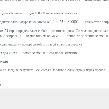
водятся N чисел от 0 до 100000 — элементы массива.
M
1 ≤
M
≤ 30000
водится одно натуральное число
(
) — количество запр
M
щих
строк представляет собой описание запроса. Сначала вводится одн
вид запроса (s — вычислить максимум, u — обновить значение элемента
ся два числа — номера левой и правой границы отрезка.
ся два числа — номер элемента и его новое значение.
нные
а s выведите результат. Все числа выводите в одну строку через пробел.
е