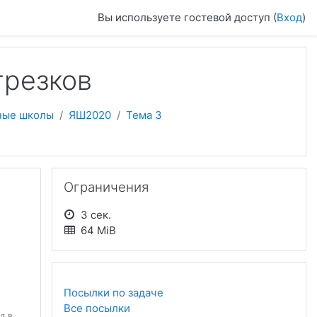
Вы используете гостевой доступ (
Вход
)
трезков
ные школы
ЯШ2020
Тема 3
Пропустить Ограничения
Ограничения
3 сек.
64 MiB
Посылки по задаче
Все посылки
л в