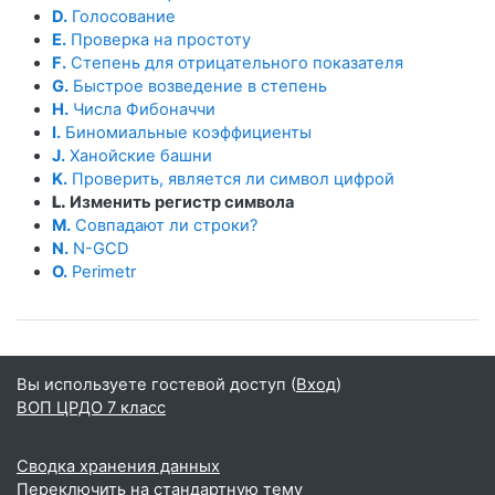
D.
Голосование
E.
Проверка на простоту
F.
Степень для отрицательного показателя
G.
Быстрое возведение в степень
H.
Числа Фибоначчи
I.
Биномиальные коэффициенты
J.
Ханойские башни
K.
Проверить, является ли символ цифрой
L.
Изменить регистр символа
M.
Совпадают ли строки?
N.
N-GCD
O.
Perimetr
Вы используете гостевой доступ (
Вход
)
ВОП ЦРДО 7 класс
Сводка хранения данных
Переключить на стандартную тему