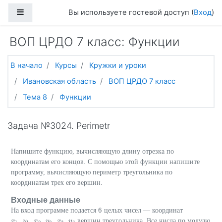
Перейти к основному содержанию
Боковая панель
Вы используете гостевой доступ (
Вход
)
ВОП ЦРДО 7 класс: Функции
В начало
Курсы
Кружки и уроки
Ивановская область
ВОП ЦРДО 7 класс
Тема 8
Функции
Задача №3024. Perimetr
Напишите функцию, вычисляющую длину отрезка по
координатам его концов. С помощью этой функции напишите
программу, вычисляющую периметр треугольника по
координатам трех его вершин.
Входные данные
6
На вход программе подается
целых чисел — координат
6
,
,
,
,
,
вершин треугольника. Все числа по модулю
x
x
1
,
y
y
1
,
x
2
x
,
y
2
,
y
x
3
,
y
x
3
y