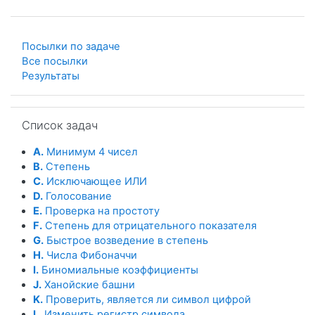
Посылки по задаче
Все посылки
Результаты
Пропустить Список задач
Список задач
A.
Минимум 4 чисел
B.
Степень
C.
Исключающее ИЛИ
D.
Голосование
E.
Проверка на простоту
F.
Степень для отрицательного показателя
G.
Быстрое возведение в степень
H.
Числа Фибоначчи
I.
Биномиальные коэффициенты
J.
Ханойские башни
K.
Проверить, является ли символ цифрой
L.
Изменить регистр символа