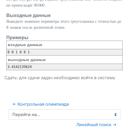
1
1
2
2
3
3
30
000
не превосходят
.
30
000
Выходные данные
Выведите значение периметра этого треугольника с точностью до
6
знаков после десятичной точки.
6
Примеры
входные данные
выходные данные
Сдать: для сдачи задач необходимо
войти
в систему
← Контрольная олимпиада
Перейти на...
Линейный поиск →