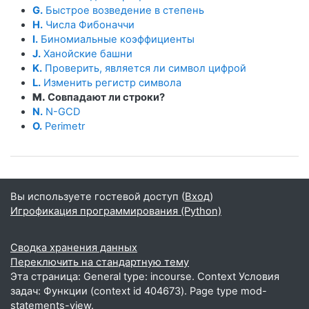
G.
Быстрое возведение в степень
H.
Числа Фибоначчи
I.
Биномиальные коэффициенты
J.
Ханойские башни
K.
Проверить, является ли символ цифрой
L.
Изменить регистр символа
M.
Совпадают ли строки?
N.
N-GCD
O.
Perimetr
Вы используете гостевой доступ (
Вход
)
Игрофикация программирования (Python)
Сводка хранения данных
Переключить на стандартную тему
Эта страница: General type: incourse. Context Условия
задач: Функции (context id 404673). Page type mod-
statements-view.