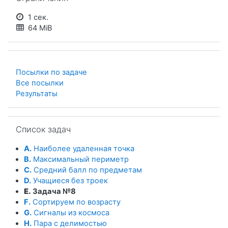
1 сек.
64 MiB
Посылки по задаче
Все посылки
Результаты
Пропустить Список задач
Список задач
A.
Наиболее удаленная точка
B.
Максимальный периметр
C.
Средний балл по предметам
D.
Учащиеся без троек
E.
Задача №8
F.
Сортируем по возрасту
G.
Сигналы из космоса
H.
Пара с делимостью