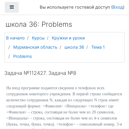
Перейти к основному содержанию
Боковая панель
Вы используете гостевой доступ (
Вход
)
школа 36: Problems
В начало
Курсы
Кружки и уроки
Мурманская область
школа 36
Тема 1
Problems
Задача №112427. Задача №8
На вход программе подаются сведения о телефонах всех
сотрудников некоторого учреждения. В первой строке сообщается
количество сотрудников N, каждая из следующих N строк имеет
следующий формат: <Фамилия> <Инициалы> <телефон> где
<Фамилия> – строка, состоящая не более чем из 20 символов,
<Инициалы> - строка, состоящая не более чем из 4-х символов
(буква, точка, буква, точка), <телефон> – семизначный номер, 3-я