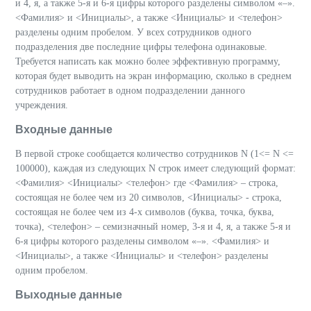
и 4, я, а также 5-я и 6-я цифры которого разделены символом «–».
<Фамилия> и <Инициалы>, а также <Инициалы> и <телефон>
разделены одним пробелом. У всех сотрудников одного
подразделения две последние цифры телефона одинаковые.
Требуется написать как можно более эффективную программу,
которая будет выводить на экран информацию, сколько в среднем
сотрудников работает в одном подразделении данного
учреждения.
Входные данные
В первой строке сообщается количество сотрудников N (1<= N <=
100000), каждая из следующих N строк имеет следующий формат:
<Фамилия> <Инициалы> <телефон> где <Фамилия> – строка,
состоящая не более чем из 20 символов, <Инициалы> - строка,
состоящая не более чем из 4-х символов (буква, точка, буква,
точка), <телефон> – семизначный номер, 3-я и 4, я, а также 5-я и
6-я цифры которого разделены символом «–». <Фамилия> и
<Инициалы>, а также <Инициалы> и <телефон> разделены
одним пробелом.
Выходные данные