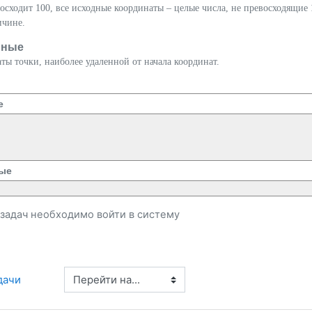
осходит 100, все исходные координаты
– целые числа, не превосходящие
ичине.
нные
ы точки, наиболее удаленной от начала координат.
е
ые
и задач необходимо
войти
в систему
Перейти на...
дачи