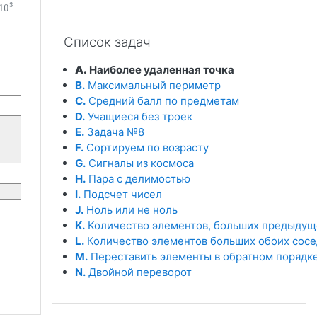
3
10
10
3
Пропустить Список задач
Список задач
A.
Наиболее удаленная точка
B.
Максимальный периметр
C.
Средний балл по предметам
D.
Учащиеся без троек
E.
Задача №8
F.
Сортируем по возрасту
G.
Сигналы из космоса
H.
Пара с делимостью
I.
Подсчет чисел
J.
Ноль или не ноль
K.
Количество элементов, больших предыдущ
L.
Количество элементов больших обоих сос
M.
Переставить элементы в обратном порядк
N.
Двойной переворот