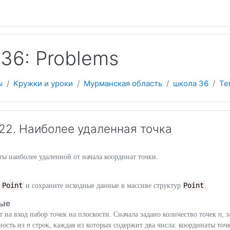
 содержанию
36: Problems
ы
Кружки и уроки
Мурманская область
школа 36
Те
2. Наиболее удаленная точка
ы наиболее удаленной от начала координат точки.
Point
Point
у
и сохраните исходные данные в массиве структур
.
ые
 на вход набор точек на плоскости. Сначала задано количество точек
n
, 
ность из
n
строк, каждая из которых содержит два числа: координаты точ