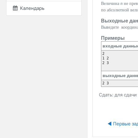
Величина
n
не прев
Календарь
по абсолютной вел
Выходные да
Выведите координат
Примеры
входные данны
2

1 2

2 3

выходные данн
Сдать: для сдач
◀︎ Первые за