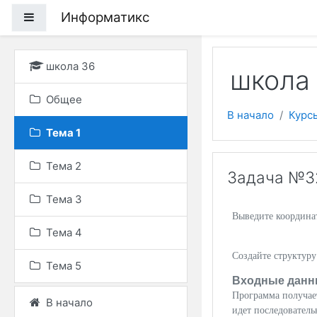
Перейти к основному
Информатикс
Боковая панель
школа 36
школа 
Общее
В начало
Курс
Тема 1
Тема 2
Задача №32
Тема 3
Выведите координат
Тема 4
Создайте структур
Тема 5
Входные данн
Программа получает
В начало
идет последователь