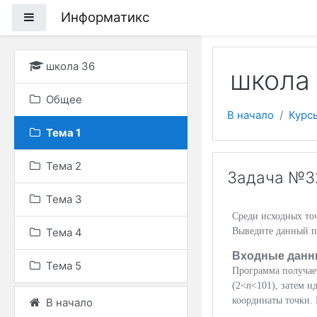
Перейти к основному
Информатикс
Боковая панель
школа 36
школа 
Общее
В начало
Курс
Тема 1
Тема 2
Задача №3
Тема 3
Среди исходных то
Тема 4
Выведите данный п
Входные данн
Тема 5
Программа получает
(2<
n
<101), затем и
координаты точки.
В начало