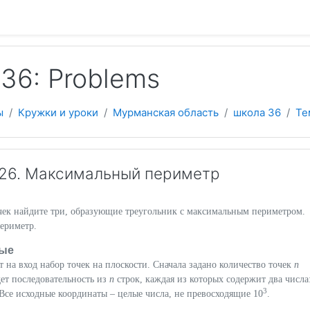
 содержанию
36: Problems
ы
Кружки и уроки
Мурманская область
школа 36
Те
26. Максимальный периметр
чек найдите три, образующие треугольник с максимальным периметром.
ериметр.
ые
 на вход набор точек на плоскости. Сначала задано количество точек
n
дет последовательность из
n
строк, каждая из которых содержит два числа
3
 Все исходные координаты
– целые числа, не превосходящие 10
.