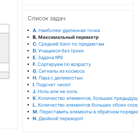
Пропустить Список задач
Список задач
A.
Наиболее удаленная точка
B.
Максимальный периметр
C.
Средний балл по предметам
D.
Учащиеся без троек
E.
Задача №8
F.
Сортируем по возрасту
G.
Сигналы из космоса
H.
Пара с делимостью
I.
Подсчет чисел
J.
Ноль или не ноль
K.
Количество элементов, больших предыдущ
L.
Количество элементов больших обоих сос
M.
Переставить элементы в обратном порядк
N.
Двойной переворот