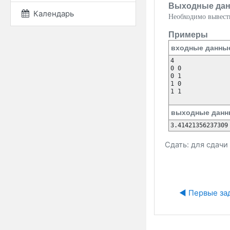
Выходные да
Календарь
Необходимо вывест
Примеры
входные данны
4

0 0

0 1

1 0

1 1

выходные данн
Сдать: для сдач
◀︎ Первые за