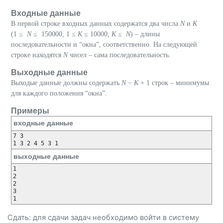
Входные данные
В первой строке входных данных содержатся два числа
N
и
K
(1 ≤
N
≤ 150000, 1 ≤
K
≤ 10000,
K
≤
N
) – длины
последовательности и “окна”, соответственно. На следующей
строке находятся
N
чисел – сама последовательность.
Выходные данные
Выходые данные должны содержать
N
−
K
+ 1 строк – минимумы
для каждого положения “окна”.
Примеры
входные данные
7 3

1 3 2 4 5 3 1
выходные данные
1

2

2

3

1
Сдать: для сдачи задач необходимо
войти
в систему