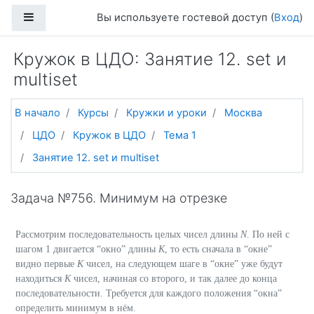
Перейти к основному содержанию
Боковая панель
Вы используете гостевой доступ (
Вход
)
Кружок в ЦДО: Занятие 12. set и
multiset
В начало
Курсы
Кружки и уроки
Москва
ЦДО
Кружок в ЦДО
Тема 1
Занятие 12. set и multiset
Задача №756. Минимум на отрезке
Рассмотрим последовательность целых чисел длины
N
. По ней с
шагом 1 двигается “окно” длины
K
, то есть сначала в “окне”
видно первые
K
чисел, на следующем шаге в “окне” уже будут
находиться
K
чисел, начиная со второго, и так далее до конца
последовательности. Требуется для каждого положения “окна”
определить минимум в нём.