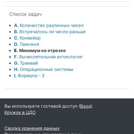
Пропустить Список задач
Список задач
A.
Количество различных чисел
B.
Встречалось ли число раньше
C.
Конвейер
D.
Таможня
E.
Минимум на отрезке
F.
Вычислительная ихтиология
G.
Трамвай
H.
Операционные системы
I.
Формула - 3
Вы используете гостевой доступ (
Вход
)
Кружок в ЦДО
Сводка хранения данных