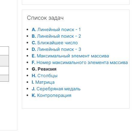
Пропустить Список задач
Список задач
A.
Линейный поиск - 1
B.
Линейный поиск - 2
C.
Ближайшее число
D.
Линейный поиск - 3
E.
Максимальный элемент массива
F.
Номер максимального элемента массива
G.
Ревизия
H.
Столбцы
I.
Матрица
J.
Серебряная медаль
K.
Контроперация