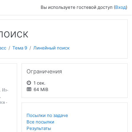
Вы используете гостевой доступ (
Вход
)
поиск
асс
Тема 9
Линейный поиск
Пропустить Ограничения
Ограничения
1 сек.
64 MiB
. Из-
,
ся -
Посылки по задаче
Все посылки
,
Результаты