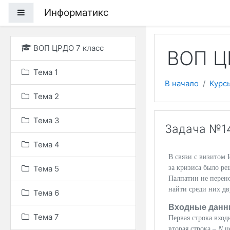
Перейти к основному
Информатикс
Боковая панель
ВОП ЦРДО 7 класс
ВОП Ц
Тема 1
В начало
Курс
Тема 2
Тема 3
Задача №14
Тема 4
В связи с визитом 
Тема 5
за кризиса было ре
Палпатин не перено
найти среди них д
Тема 6
Входные данн
Тема 7
Первая строка вход
вторая строка –
N
ц