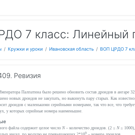
 содержанию
РДО 7 класс: Линейный 
ы
Кружки и уроки
Ивановская область
ВОП ЦРДО 7 кл
09. Ревизия
Императора Палпатина было решено обновить состав дроидов в ангаре 32
шено новых дроидов не закупать, но выкинуть пару старых. Как известно
сит дроидов с маленькими серийными номерами, так что все, что требует
вух, у которых серийные номера наименьшие.
ые
ного файла содержит целое число
N
– количество дроидов. (2 ≤
N
≤ 1000)
9
елых чисел, по модулю не превышающих 2*10
– номера дроидов