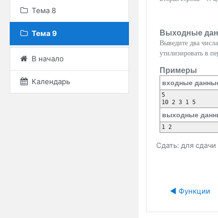
Тема 8
Выходные да
Тема 9
Выведите два числа
утилизировать в пе
В начало
Примеры
Календарь
входные данны
5

выходные данн
Сдать: для сдач
◀︎ Функции