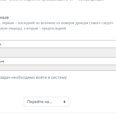
нные
: первым – последний по величине из номеров дроидов (такого следует
рвую очередь), а вторым – предпоследний.
е
ые
и задач необходимо
войти
в систему
Перейти на...