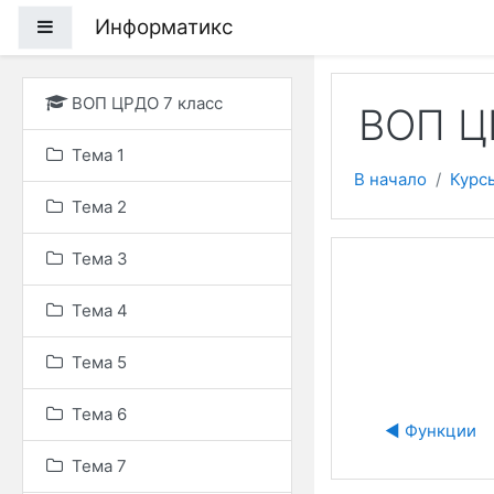
Перейти к основному
Информатикс
Боковая панель
ВОП ЦРДО 7 класс
ВОП Ц
Тема 1
В начало
Курс
Тема 2
Тема 3
Тема 4
Тема 5
Тема 6
◀︎ Функции
Тема 7