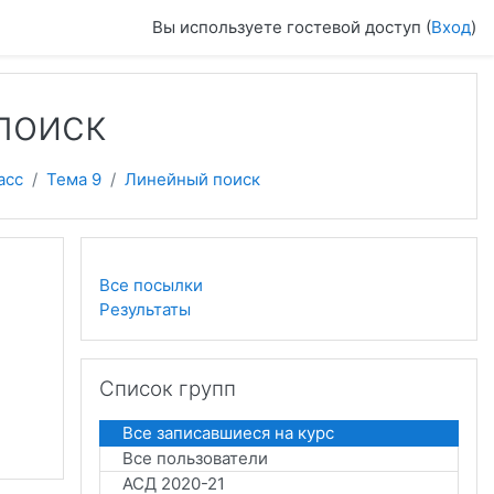
Вы используете гостевой доступ (
Вход
)
поиск
асс
Тема 9
Линейный поиск
Все посылки
Результаты
Пропустить Список групп
Список групп
Все записавшиеся на курс
Все пользователи
АСД 2020-21