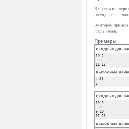
В первом примере 
секунд после начала
Во втором примере 
после начала.
Примеры
входные данны
10 2

3 5

11 13
выходные данн
Full

2
входные данны
10 3

3 5

9 10

11 13
выходные данн