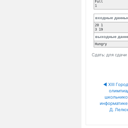
Full

1
входные данны
20 1

3 19
выходные данн
Hungry
Сдать: для сдач
◀︎ XIII Город
олимпиад
школьников
информатике и
Д. Лелюх