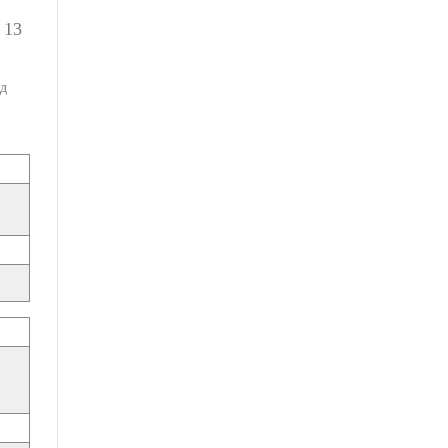
13
и
нд