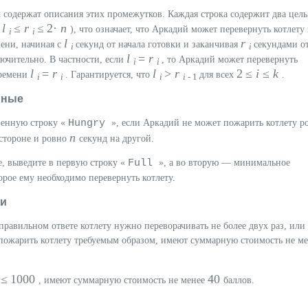
к содержат описания этих промежутков. Каждая строка содержит два цел
≤
l
≤
r
≤ 2·
n
), что означает, что Аркадий может перевернуть котлету 
i
i
l
r
ени, начиная с
секунд от начала готовки и заканчивая
секундами о
i
i
l
=
r
лючительно. В частности, если
, то Аркадий может перевернуть
i
i
l
=
r
l
>
r
2 ≤
i
≤
k
времени
. Гарантируется, что
для всех
.
i
i
i
i
- 1
нные
Hungry
венную строку «
», если Аркадий не может пожарить котлету р
n
 стороне и ровно
секунд на другой.
Full
, выведите в первую строку «
», а во вторую — минимальное
торое ему необходимо перевернуть котлету.
ки
 правильном ответе котлету нужно переворачивать не более двух раз, или
пожарить котлету требуемым образом, имеют суммарную стоимость не ме
n
≤ 1000
40
, имеют суммарную стоимость не менее
баллов.