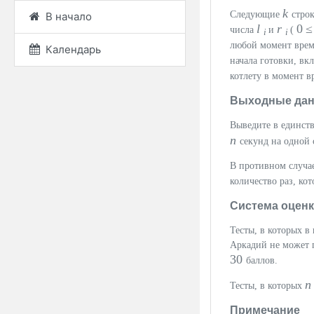
k
Следующие
стро
В начало
l
r
0 
числа
и
(
i
i
любой момент врем
Календарь
начала готовки, вк
котлету в момент 
Выходные да
Выведите в единст
n
секунд на одной
В противном случае
количество раз, ко
Система оцен
Тесты, в которых в
Аркадий не может 
30
баллов.
Тесты, в которых
Примечание