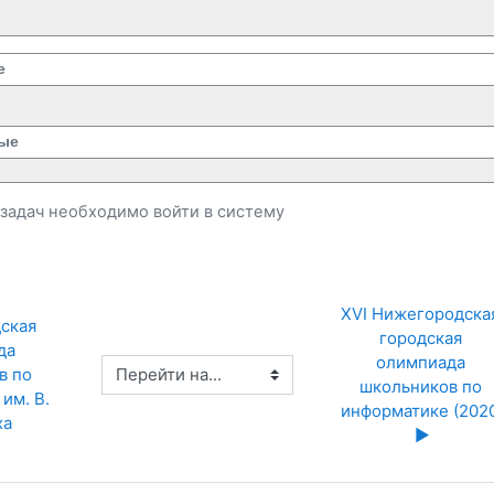
е
ые
и задач необходимо
войти
в систему
XVI Нижегородская
ская 
городская 
а 
олимпиада 
Перейти на...
 по 
школьников по 
м. В. 
информатике (2020)
а 
▶︎