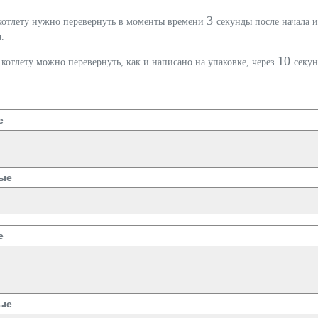
3
котлету нужно перевернуть в моменты времени
секунды после начала 
.
10
котлету можно перевернуть, как и написано на упаковке, через
секу
е
ые
е
ые