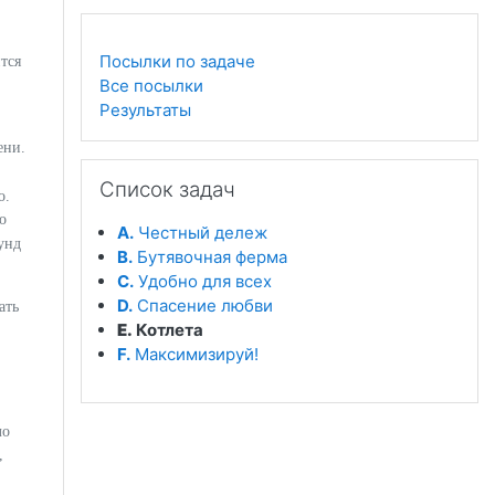
Посылки по задаче
тся
Все посылки
Результаты
ени.
Пропустить Список задач
Список задач
о.
о
A.
Честный дележ
унд
B.
Бутявочная ферма
C.
Удобно для всех
D.
Спасение любви
ать
E.
Котлета
F.
Максимизируй!
ло
,