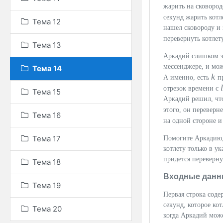
жарить на сковоро
секунд жарить котл
Тема 12
нашел сковороду и 
перевернуть котлет
Тема 13
Аркадий слишком з
мессенджере, и мож
Тема 14
k
А именно, есть
п
отрезок времени с
Тема 15
Аркадий решил, что
этого, он переверн
Тема 16
на одной стороне 
Тема 17
Помогите Аркадию, 
котлету только в у
придется переверну
Тема 18
Входные данн
Тема 19
Первая строка соде
секунд, которое ко
Тема 20
когда Аркадий може