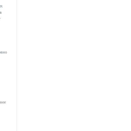
ых
в
т
овно
нее