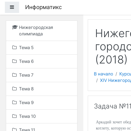
Перейти к основному
Информатикс
Боковая панель
Нижегородская
Нижег
олимпиада
город
Тема 5
(2018)
Тема 6
В начало
Курс
Тема 7
XIV Нижегоро
Тема 8
Тема 9
Задача №11
Тема 10
Аркадий хочет обед
котлету, которую о
Тема 11