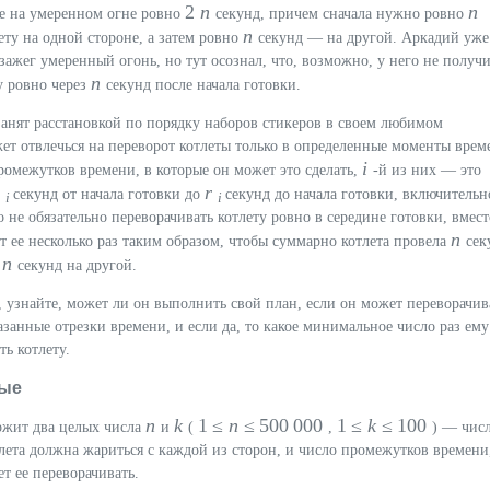
2
n
n
де на умеренном огне ровно
секунд, причем сначала нужно ровно
n
ету на одной стороне, а затем ровно
секунд — на другой. Аркадий уже
зажег умеренный огонь, но тут осознал, что, возможно, у него не получи
n
у ровно через
секунд после начала готовки.
анят расстановкой по порядку наборов стикеров в своем любимом
ет отвлечься на переворот котлеты только в определенные моменты врем
i
ромежутков времени, в которые он может это сделать,
-й из них — это
l
r
секунд от начала готовки до
секунд до начала готовки, включительн
i
i
 не обязательно переворачивать котлету ровно в середине готовки, вмест
n
ет ее несколько раз таким образом, чтобы суммарно котлета провела
сек
n
и
секунд на другой.
узнайте, может ли он выполнить свой план, если он может переворачив
казанные отрезки времени, и если да, то какое минимальное число раз ему
ть котлету.
ые
n
k
1 ≤
n
≤ 500 000
1 ≤
k
≤ 100
ржит два целых числа
и
(
,
) — чис
тлета должна жариться с каждой из сторон, и число промежутков времени
т ее переворачивать.