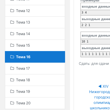
Примеры
входные данны
Тема 12
3 4
выходные данн
Тема 13
2 2 1
Тема 14
входные данны
10 1
Тема 15
выходные данн
1 1 1 1 1 1 1 1 
Тема 16
Сдать: для сдач
Тема 17
Тема 18
◀︎ XIV 
Тема 19
Нижегородс
городска
олимпиад
Тема 20
школьников