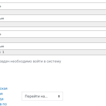
е
ые
е
ые
1 1
и задач необходимо
войти
в систему
кая 
я 
Перейти на...
а 
 по 