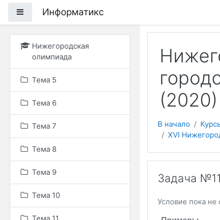
Перейти к основному
Информатикс
Боковая панель
Нижегородская
Нижег
олимпиада
город
Тема 5
(2020)
Тема 6
В начало
Курс
Тема 7
XVI Нижегоро
Тема 8
Тема 9
Задача №11
Тема 10
Условие пока не 
Тема 11