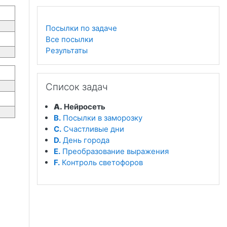
Посылки по задаче
Все посылки
Результаты
Пропустить Список задач
Список задач
A.
Нейросеть
B.
Посылки в заморозку
C.
Счастливые дни
D.
День города
E.
Преобразование выражения
F.
Контроль светофоров