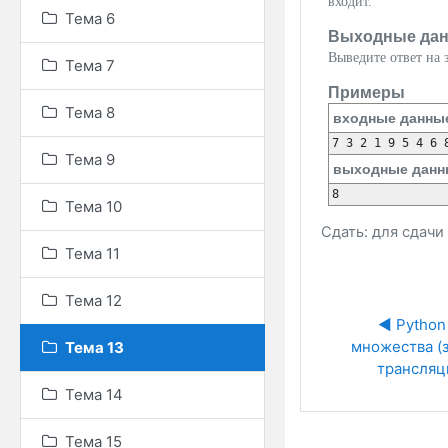
входит.
Тема 6
Выходные да
Выведите ответ на з
Тема 7
Примеры
Тема 8
входные данны
Тема 9
выходные данн
Тема 10
Сдать: для сдач
Тема 11
Тема 12
◀︎ Python 
множества (з
Тема 13
трансляц
Тема 14
Тема 15