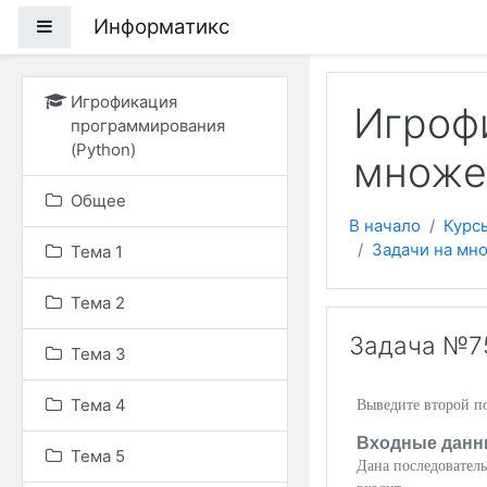
Перейти к основному
Информатикс
Боковая панель
Игрофикация
Игрофи
программирования
(Python)
множе
Общее
В начало
Курс
Задачи на мн
Тема 1
Тема 2
Задача №7
Тема 3
Тема 4
Выведите второй по
Входные данн
Тема 5
Дана последователь