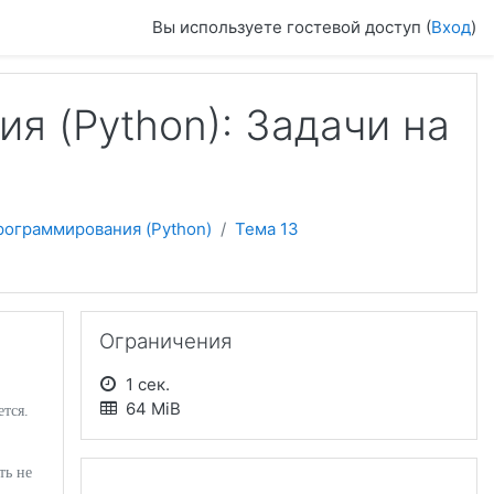
Вы используете гостевой доступ (
Вход
)
я (Python): Задачи на
рограммирования (Python)
Тема 13
Пропустить Ограничения
Ограничения
1 сек.
64 MiB
ется.
ть не