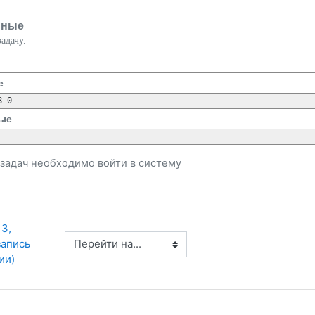
нные
адачу.
е
ые
и задач необходимо
войти
в систему
3, 
Перейти на...
апись 
ии)