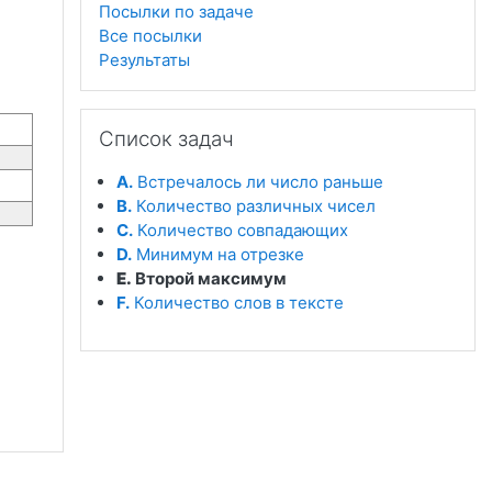
Посылки по задаче
Все посылки
Результаты
Пропустить Список задач
Список задач
A.
Встречалось ли число раньше
B.
Количество различных чисел
C.
Количество совпадающих
D.
Минимум на отрезке
E.
Второй максимум
F.
Количество слов в тексте