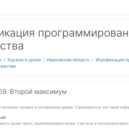
 содержанию
кация программировани
ства
ы
Кружки и уроки
Ивановская область
Игрофикация п
ожества
59. Второй максимум
 величине элемент в построенном дереве. Гарантируется, что такой найд
ые
ность целых чисел, оканчивающаяся нулем. Сам ноль в последовательнос