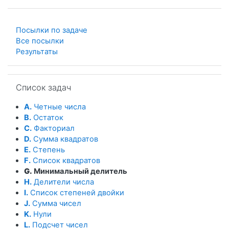
Посылки по задаче
Все посылки
Результаты
Пропустить Список задач
Список задач
A.
Четные числа
B.
Остаток
C.
Факториал
D.
Сумма квадратов
E.
Степень
F.
Список квадратов
G.
Минимальный делитель
H.
Делители числа
I.
Список степеней двойки
J.
Сумма чисел
K.
Нули
L.
Подсчет чисел