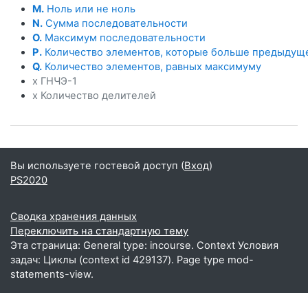
M.
Ноль или не ноль
N.
Сумма последовательности
O.
Максимум последовательности
P.
Количество элементов, которые больше предыдущ
Q.
Количество элементов, равных максимуму
x ГНЧЭ-1
x Количество делителей
Вы используете гостевой доступ (
Вход
)
PS2020
Сводка хранения данных
Переключить на стандартную тему
Эта страница: General type: incourse. Context Условия
задач: Циклы (context id 429137). Page type mod-
statements-view.