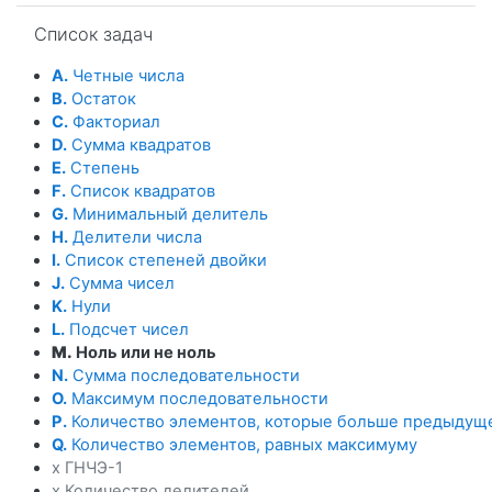
Пропустить Список задач
Список задач
A.
Четные числа
B.
Остаток
C.
Факториал
D.
Сумма квадратов
E.
Степень
F.
Список квадратов
G.
Минимальный делитель
H.
Делители числа
I.
Список степеней двойки
J.
Сумма чисел
K.
Нули
L.
Подсчет чисел
M.
Ноль или не ноль
N.
Сумма последовательности
O.
Максимум последовательности
P.
Количество элементов, которые больше предыдущ
Q.
Количество элементов, равных максимуму
x ГНЧЭ-1
x Количество делителей