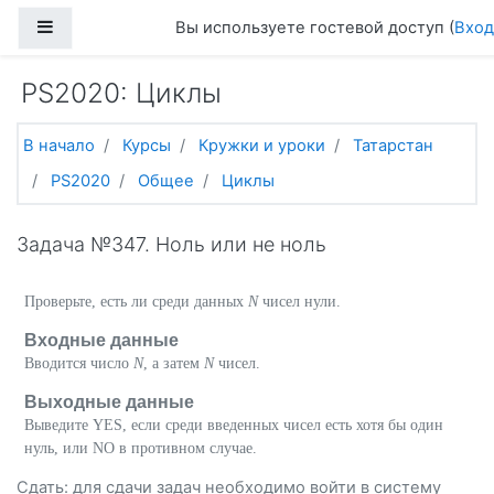
Перейти к основному содержанию
Боковая панель
Вы используете гостевой доступ (
Вход
PS2020: Циклы
В начало
Курсы
Кружки и уроки
Татарстан
PS2020
Общее
Циклы
Задача №347. Ноль или не ноль
Проверьте, есть ли среди данных
N
чисел нули.
Входные данные
Вводится число
N
, а затем
N
чисел.
Выходные данные
Выведите YES, если среди введенных чисел есть хотя бы один
нуль, или NO в противном случае.
Сдать: для сдачи задач необходимо
войти
в систему