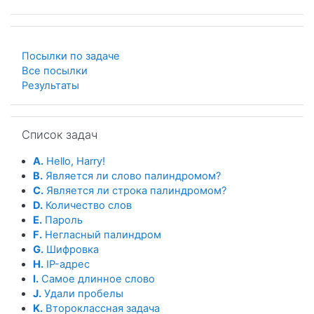
Посылки по задаче
Все посылки
Результаты
Пропустить Список задач
Список задач
A.
Hello, Harry!
B.
Является ли слово палиндромом?
C.
Является ли строка палиндромом?
D.
Количество слов
E.
Пароль
F.
Негласный палиндром
G.
Шифровка
H.
IP-адрес
I.
Самое длинное слово
J.
Удали пробелы
K.
Второклассная задача