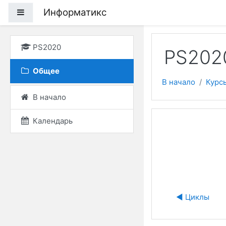
Перейти к основному
Информатикс
Боковая панель
PS2020
PS202
Общее
В начало
Курс
В начало
Календарь
◀︎ Циклы