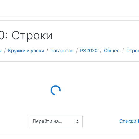
 содержанию
0: Строки
ы
Кружки и уроки
Татарстан
PS2020
Общее
Стро
Loading...
Перейти на...
Списки 