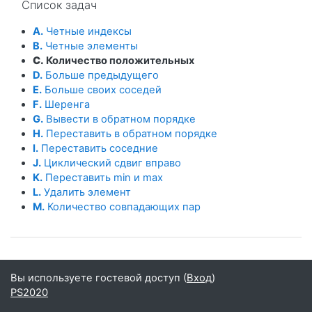
Список задач
A.
Четные индексы
B.
Четные элементы
C.
Количество положительных
D.
Больше предыдущего
E.
Больше своих соседей
F.
Шеренга
G.
Вывести в обратном порядке
H.
Переставить в обратном порядке
I.
Переставить соседние
J.
Циклический сдвиг вправо
K.
Переставить min и max
L.
Удалить элемент
M.
Количество совпадающих пар
Вы используете гостевой доступ (
Вход
)
PS2020