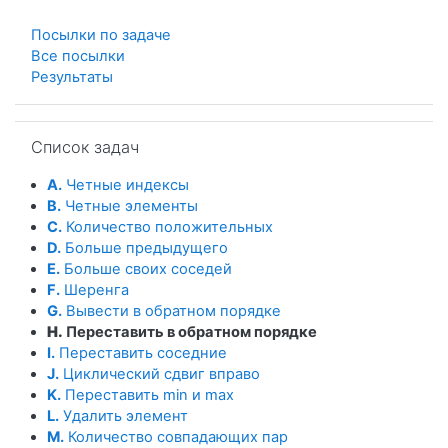
Посылки по задаче
Все посылки
Результаты
Пропустить Список задач
Список задач
A.
Четные индексы
B.
Четные элементы
C.
Количество положительных
D.
Больше предыдущего
E.
Больше своих соседей
F.
Шеренга
G.
Вывести в обратном порядке
H.
Переставить в обратном порядке
I.
Переставить соседние
J.
Циклический сдвиг вправо
K.
Переставить min и max
L.
Удалить элемент
M.
Количество совпадающих пар