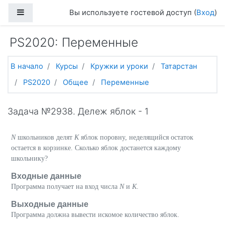
Перейти к основному содержанию
Боковая панель
Вы используете гостевой доступ (
Вход
)
PS2020: Переменные
В начало
Курсы
Кружки и уроки
Татарстан
PS2020
Общее
Переменные
Задача №2938. Дележ яблок - 1
N
школьников делят
K
яблок поровну, неделящийся остаток
остается в корзинке. Сколько яблок достанется каждому
школьнику?
Входные данные
Программа получает на вход числа
N
и
K
.
Выходные данные
Программа должна вывести искомое количество яблок.