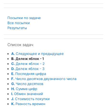
Посылки по задаче
Все посылки
Результаты
Пропустить Список задач
Список задач
A.
Следующее и предыдущее
B.
Дележ яблок - 1
C.
Дележ яблок - 2
D.
Дележ яблок - 3
E.
Последняя цифра
F.
Число десятков двузначного числа
G.
Число десятков
H.
Сумма цифр
I.
Обмен значений
J.
Стоимость покупки
K.
Разность времен