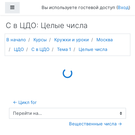
Перейти к основному содержанию
Боковая панель
Вы используете гостевой доступ (
Вход
)
C в ЦДО: Целые числа
В начало
Курсы
Кружки и уроки
Москва
ЦДО
C в ЦДО
Тема 1
Целые числа
Loading...
← Цикл for
Перейти на...
Вещественные числа →